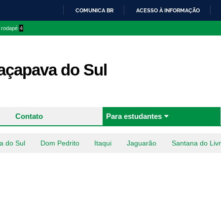
Pular
COMUNICA BR
ACESSO À INFORMAÇÃO
para o
IR
o rodapé
4
conteúdo
PARA
principal
O
CONTEÚDO
çapava do Sul
Contato
Para estudantes
a do Sul
Dom Pedrito
Itaqui
Jaguarão
Santana do Liv