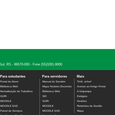
 Sul, RS - 96570-000 - Fone (55)3281-9000
Para estudantes
Para servidores
Mais
Portal do Aluno
Manual do Servidor
Tchê, achei!
Biblioteca Web
Mapa Horários Docentes
Acesso ao Antigo Portal
Normalização de Trabalhos
Biblioteca Web
A Unipampa
GURI
SEI
Estágios
MOODLE
GURI
Horários
MOODLE EAD
MOODLE
Relatórios de Gestão
Painel de Serviços
MOODLE EAD
Mapa