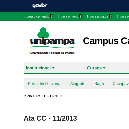
Ir para o conteúdo
1
Ir para o menu
2
Ir para a busca
3
Ir para 
Campus Ca
Institucional
Cursos
Portal Institucional
Alegrete
Bagé
Caçapav
Início
>
Ata CC - 11/2013
Ata CC - 11/2013