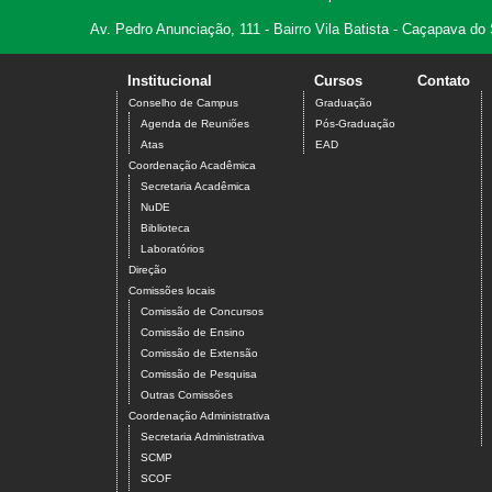
Av. Pedro Anunciação, 111 - Bairro Vila Batista - Caçapava do
Institucional
Cursos
Contato
Conselho de Campus
Graduação
Agenda de Reuniões
Pós-Graduação
Atas
EAD
Coordenação Acadêmica
Secretaria Acadêmica
NuDE
Biblioteca
Laboratórios
Direção
Comissões locais
Comissão de Concursos
Comissão de Ensino
Comissão de Extensão
Comissão de Pesquisa
Outras Comissões
Coordenação Administrativa
Secretaria Administrativa
SCMP
SCOF