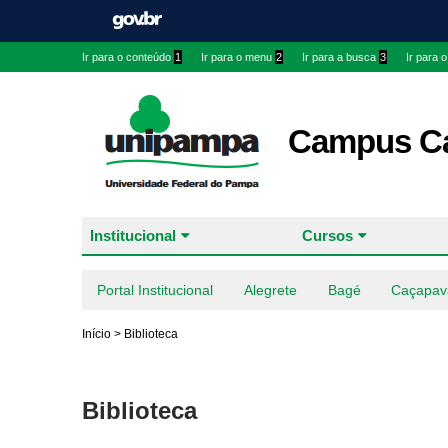
Ir para o conteúdo
1
Ir para o menu
2
Ir para a busca
3
Ir para 
Campus Ca
Institucional
Cursos
Portal Institucional
Alegrete
Bagé
Caçapav
Início
>
Biblioteca
Biblioteca