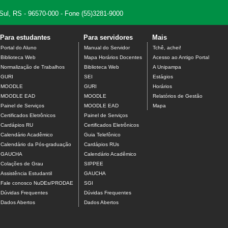
 Sul, RS - 96570-000 - Fone (55)3281-9000
Para estudantes
Para servidores
Mais
Portal do Aluno
Manual do Servidor
Tchê, achei!
Biblioteca Web
Mapa Horários Docentes
Acesso ao Antigo Portal
Normalização de Trabalhos
Biblioteca Web
A Unipampa
GURI
SEI
Estágios
MOODLE
GURI
Horários
MOODLE EAD
MOODLE
Relatórios de Gestão
Painel de Serviços
MOODLE EAD
Mapa
Certificados Eletrônicos
Painel de Serviços
Cardápios RU
Certificados Eletrônicos
Calendário Acadêmico
Guia Telefônico
Calendário da Pós-graduação
Cardápios RUs
GAUCHA
Calendário Acadêmico
Colações de Grau
SIPPEE
Assistência Estudantil
GAUCHA
Fale conosco NuDEs/PRODAE
SGI
Dúvidas Frequentes
Dúvidas Frequentes
Dados Abertos
Dados Abertos