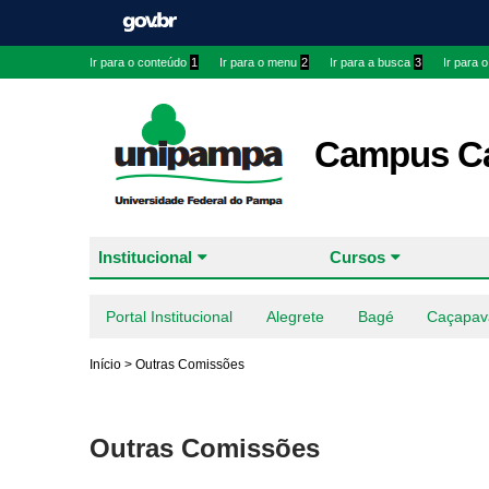
Ir para o conteúdo
1
Ir para o menu
2
Ir para a busca
3
Ir para 
Campus Ca
Institucional
Cursos
Portal Institucional
Alegrete
Bagé
Caçapav
Início
>
Outras Comissões
Outras Comissões