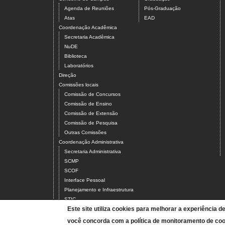
Agenda de Reuniões
Pós-Graduação
Atas
EAD
Coordenação Acadêmica
Secretaria Acadêmica
NuDE
Biblioteca
Laboratórios
Direção
Comissões locais
Comissão de Concursos
Comissão de Ensino
Comissão de Extensão
Comissão de Pesquisa
Outras Comissões
Coordenação Administrativa
Secretaria Administrativa
SCMP
SCOF
Interface Pessoal
Planejamento e Infraestrutura
STIC
Este site utiliza cookies para melhorar a experiência d
Servidores
Docentes
você concorda com a política de monitoramento de coo