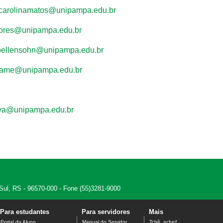
carolinamatos@unipampa.edu.br
lores@unipampa.edu.br
doellensohn@unipampa.edu.br
rame@unipampa.edu.br
ava@unipampa.edu.br
 Sul, RS - 96570-000 - Fone (55)3281-9000
Para estudantes
Para servidores
Mais
Portal do Aluno
Manual do Servidor
Tchê, achei!