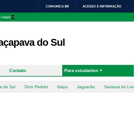
Pular
COMUNICA BR
ACESSO À INFORMAÇÃO
para o
IR
o rodapé
4
conteúdo
PARA
principal
O
CONTEÚDO
çapava do Sul
Contato
Para estudantes
a do Sul
Dom Pedrito
Itaqui
Jaguarão
Santana do Liv