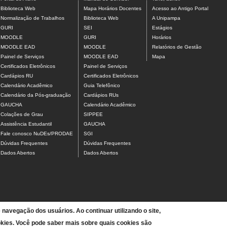
Biblioteca Web
Mapa Horários Docentes
Acesso ao Antigo Portal
Normalização de Trabalhos
Biblioteca Web
A Unipampa
GURI
SEI
Estágios
MOODLE
GURI
Horários
MOODLE EAD
MOODLE
Relatórios de Gestão
Painel de Serviços
MOODLE EAD
Mapa
Certificados Eletrônicos
Painel de Serviços
Cardápios RU
Certificados Eletrônicos
Calendário Acadêmico
Guia Telefônico
Calendário da Pós-graduação
Cardápios RUs
GAUCHA
Calendário Acadêmico
Colações de Grau
SIPPEE
Assistência Estudantil
GAUCHA
Fale conosco NuDEs/PRODAE
SGI
Dúvidas Frequentes
Dúvidas Frequentes
Dados Abertos
Dados Abertos
e navegação dos usuários. Ao continuar utilizando o site,
kies. Você pode saber mais sobre quais cookies são