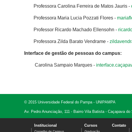
Professora Carolina Ferreira de Matos Jauris -
Professora Maria Lucia Pozzati Flores -
mariaf
Professor Ricardo Machado Ellensohn -
ricar
Professora Zilda Barato Vendrame -
zildavend
Interface de gestão de pessoas do campus:
Carolina Sampaio Marques -
interface.caçap
© 2015 Universidade Federal do Pampa - UNIPAMPA
Av. Pedro Anunciação, 111 - Bairro Vila Batista - Caçapava do
Institucional
Cursos
Contato
Conselho de Campus
Graduação