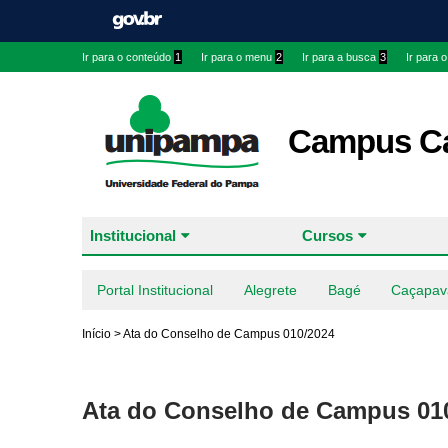
Ir para o conteúdo
1
Ir para o menu
2
Ir para a busca
3
Ir para 
Campus Ca
Institucional
Cursos
Portal Institucional
Alegrete
Bagé
Caçapav
Início
>
Ata do Conselho de Campus 010/2024
Ata do Conselho de Campus 01