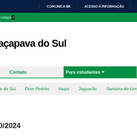
Pular
COMUNICA BR
ACESSO À INFORMAÇÃO
para o
IR
o rodapé
4
conteúdo
PARA
principal
O
CONTEÚDO
çapava do Sul
Contato
Para estudantes
a do Sul
Dom Pedrito
Itaqui
Jaguarão
Santana do Liv
0/2024