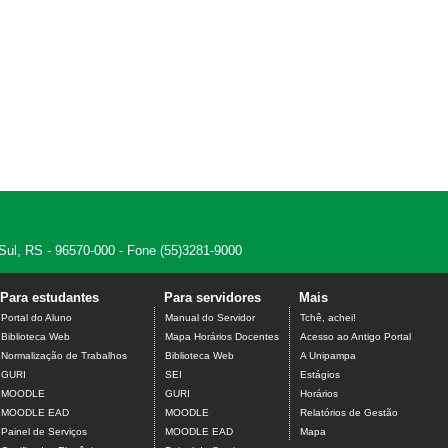
 Sul, RS - 96570-000 - Fone (55)3281-9000
Para estudantes
Para servidores
Mais
Portal do Aluno
Manual do Servidor
Tchê, achei!
Biblioteca Web
Mapa Horários Docentes
Acesso ao Antigo Portal
Normalização de Trabalhos
Biblioteca Web
A Unipampa
GURI
SEI
Estágios
MOODLE
GURI
Horários
MOODLE EAD
MOODLE
Relatórios de Gestão
Painel de Serviços
MOODLE EAD
Mapa