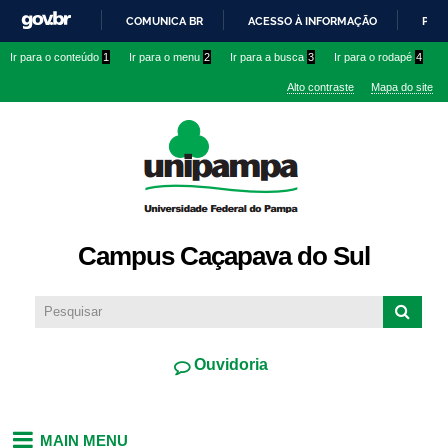
Pular
COMUNICA BR
ACESSO À INFORMAÇÃO
PART
para o
IR
Ir para o conteúdo
1
Ir para o menu
2
Ir para a busca
3
Ir para o rodapé
4
conteúdo
PARA
principal
Alto contraste
Mapa do site
O
CONTEÚDO
Campus Caçapava do Sul
Ouvidoria
MAIN MENU