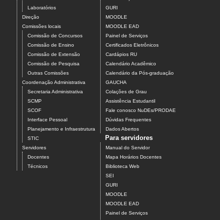
Laboratórios
GURI
Direção
MOODLE
Comissões locais
MOODLE EAD
Comissão de Concursos
Painel de Serviços
Comissão de Ensino
Certificados Eletrônicos
Comissão de Extensão
Cardápios RU
Comissão de Pesquisa
Calendário Acadêmico
Outras Comissões
Calendário da Pós-graduação
Coordenação Administrativa
GAUCHA
Secretaria Administrativa
Colações de Grau
SCMP
Assistência Estudantil
SCOF
Fale conosco NuDEs/PRODAE
Interface Pessoal
Dúvidas Frequentes
Planejamento e Infraestrutura
Dados Abertos
Para servidores
STIC
Servidores
Manual do Servidor
Docentes
Mapa Horários Docentes
Técnicos
Biblioteca Web
SEI
GURI
MOODLE
MOODLE EAD
Painel de Serviços