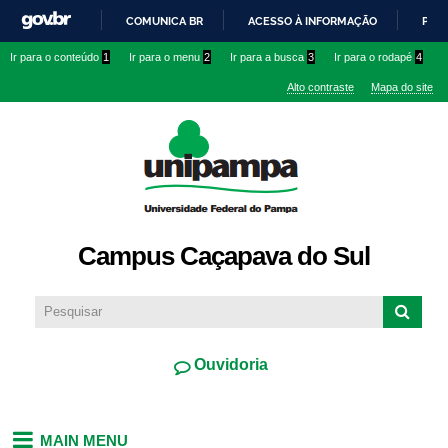
Pular
COMUNICA BR
ACESSO À INFORMAÇÃO
PART
para o
IR
Ir para o conteúdo
1
Ir para o menu
2
Ir para a busca
3
Ir para o rodapé
4
conteúdo
PARA
principal
Alto contraste
Mapa do site
O
CONTEÚDO
Campus Caçapava do Sul
Ouvidoria
MAIN MENU