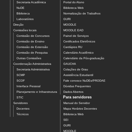
Secretaria Acadêmica
Portal do Aluno
NuDE
Biblioteca Web
Biblioteca
Normalização de Trabalhos
Laboratórios
GURI
Direção
MOODLE
Comissões locais
MOODLE EAD
Comissão de Concursos
Painel de Serviços
Comissão de Ensino
Certificados Eletrônicos
Comissão de Extensão
Cardápios RU
Comissão de Pesquisa
Calendário Acadêmico
Outras Comissões
Calendário da Pós-graduação
Coordenação Administrativa
GAUCHA
Secretaria Administrativa
Colações de Grau
SCMP
Assistência Estudantil
SCOF
Fale conosco NuDEs/PRODAE
Interface Pessoal
Dúvidas Frequentes
Planejamento e Infraestrutura
Dados Abertos
Para servidores
STIC
Servidores
Manual do Servidor
Docentes
Mapa Horários Docentes
Técnicos
Biblioteca Web
SEI
GURI
MOODLE