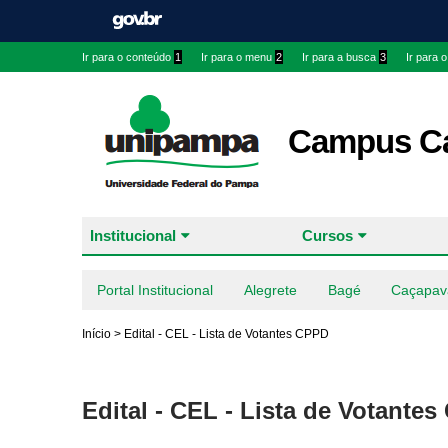
Ir para o conteúdo
1
Ir para o menu
2
Ir para a busca
3
Ir para 
Campus Ca
Institucional
Cursos
Portal Institucional
Alegrete
Bagé
Caçapav
Início
>
Edital - CEL - Lista de Votantes CPPD
Edital - CEL - Lista de Votante