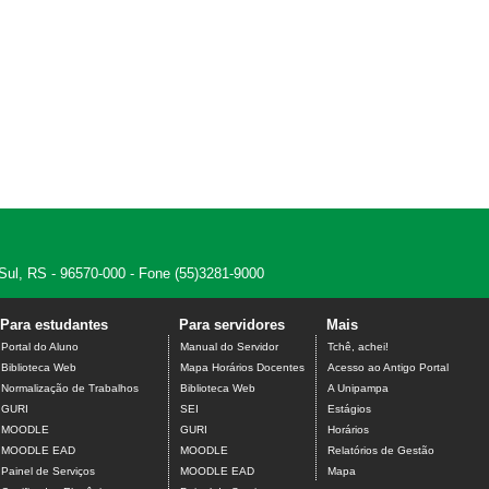
 Sul, RS - 96570-000 - Fone (55)3281-9000
Para estudantes
Para servidores
Mais
Portal do Aluno
Manual do Servidor
Tchê, achei!
Biblioteca Web
Mapa Horários Docentes
Acesso ao Antigo Portal
Normalização de Trabalhos
Biblioteca Web
A Unipampa
GURI
SEI
Estágios
MOODLE
GURI
Horários
MOODLE EAD
MOODLE
Relatórios de Gestão
Painel de Serviços
MOODLE EAD
Mapa