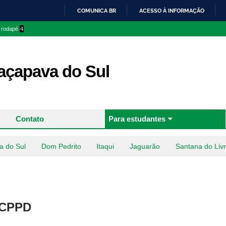
Pular
COMUNICA BR
ACESSO À INFORMAÇÃO
para o
IR
o rodapé
4
conteúdo
PARA
principal
O
CONTEÚDO
çapava do Sul
Contato
Para estudantes
a do Sul
Dom Pedrito
Itaqui
Jaguarão
Santana do Liv
s CPPD