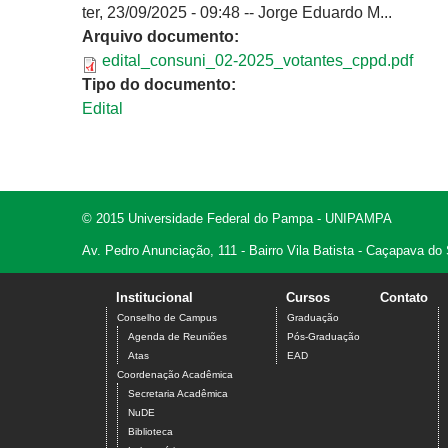
ter, 23/09/2025 - 09:48
--
Jorge Eduardo M...
Arquivo documento:
edital_consuni_02-2025_votantes_cppd.pdf
Tipo do documento:
Edital
© 2015 Universidade Federal do Pampa - UNIPAMPA
Av. Pedro Anunciação, 111 - Bairro Vila Batista - Caçapava do
Institucional
Cursos
Contato
Conselho de Campus
Graduação
Agenda de Reuniões
Pós-Graduação
Atas
EAD
Coordenação Acadêmica
Secretaria Acadêmica
NuDE
Biblioteca