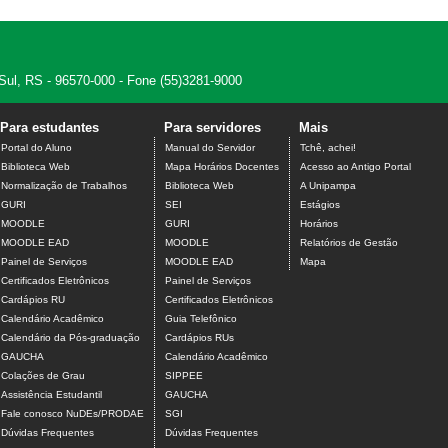
 Sul, RS - 96570-000 - Fone (55)3281-9000
Para estudantes
Para servidores
Mais
Portal do Aluno
Manual do Servidor
Tchê, achei!
Biblioteca Web
Mapa Horários Docentes
Acesso ao Antigo Portal
Normalização de Trabalhos
Biblioteca Web
A Unipampa
GURI
SEI
Estágios
MOODLE
GURI
Horários
MOODLE EAD
MOODLE
Relatórios de Gestão
Painel de Serviços
MOODLE EAD
Mapa
Certificados Eletrônicos
Painel de Serviços
Cardápios RU
Certificados Eletrônicos
Calendário Acadêmico
Guia Telefônico
Calendário da Pós-graduação
Cardápios RUs
GAUCHA
Calendário Acadêmico
Colações de Grau
SIPPEE
Assistência Estudantil
GAUCHA
Fale conosco NuDEs/PRODAE
SGI
Dúvidas Frequentes
Dúvidas Frequentes