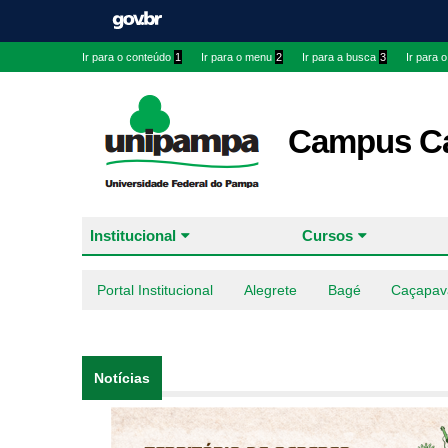
Ir para o conteúdo
1
Ir para o menu
2
Ir para a busca
3
Ir para 
Campus Ca
Institucional
Cursos
Portal Institucional
Alegrete
Bagé
Caçapav
Notícias