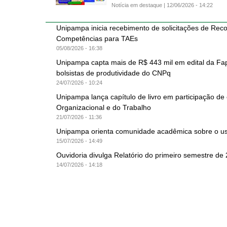
Notícia em destaque |
12/06/2026 - 14:22
Unipampa inicia recebimento de solicitações de Re
Competências para TAEs
05/08/2026 - 16:38
Unipampa capta mais de R$ 443 mil em edital da Fa
bolsistas de produtividade do CNPq
24/07/2026 - 10:24
Unipampa lança capítulo de livro em participação de
Organizacional e do Trabalho
21/07/2026 - 11:36
Unipampa orienta comunidade acadêmica sobre o us
15/07/2026 - 14:49
Ouvidoria divulga Relatório do primeiro semestre de
14/07/2026 - 14:18