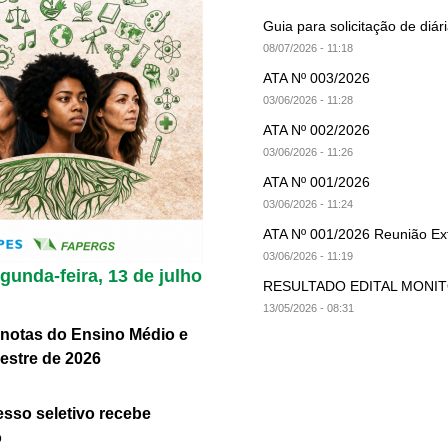
Guia para solicitação de diár
08/07/2026 - 11:18
ATA Nº 003/2026
03/06/2026 - 11:28
ATA Nº 002/2026
03/06/2026 - 11:26
ATA Nº 001/2026
03/06/2026 - 11:24
ATA Nº 001/2026 Reunião Ext
03/06/2026 - 11:19
unda-feira, 13 de julho
RESULTADO EDITAL MONITOR
13/05/2026 - 08:31
 notas do Ensino Médio e
stre de 2026
so seletivo recebe
o