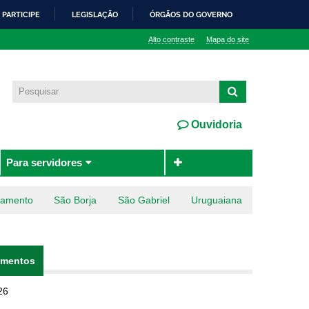
PARTICIPE
LEGISLAÇÃO
ÓRGÃOS DO GOVERNO
Alto contraste
Mapa do site
Ouvidoria
Para servidores
ramento
São Borja
São Gabriel
Uruguaiana
mentos
(aba ativa)
26