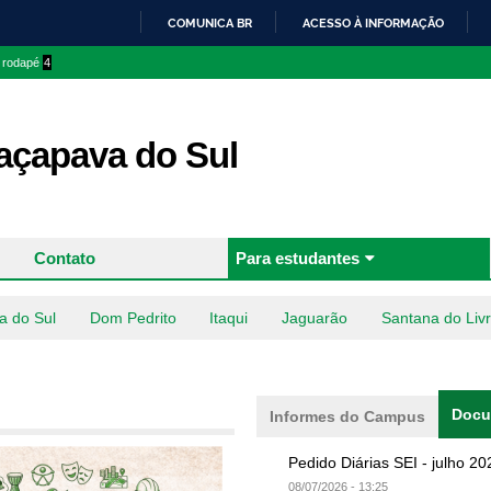
Pular
COMUNICA BR
ACESSO À INFORMAÇÃO
para o
IR
o rodapé
4
conteúdo
PARA
principal
O
CONTEÚDO
çapava do Sul
Contato
Para estudantes
a do Sul
Dom Pedrito
Itaqui
Jaguarão
Santana do Liv
Docu
Informes do Campus
Pedido Diárias SEI - julho 20
08/07/2026 - 13:25