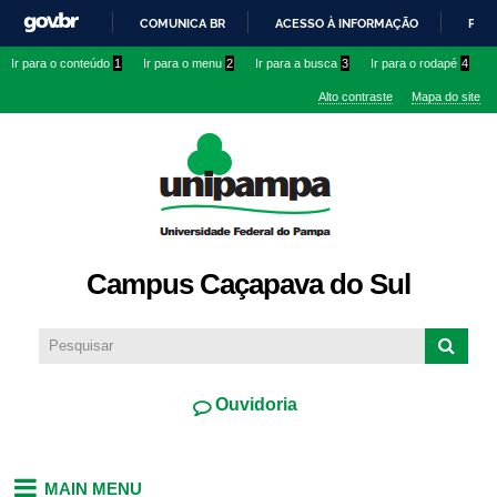
Pular
COMUNICA BR
ACESSO À INFORMAÇÃO
PART
para o
IR
Ir para o conteúdo
1
Ir para o menu
2
Ir para a busca
3
Ir para o rodapé
4
conteúdo
PARA
principal
Alto contraste
Mapa do site
O
CONTEÚDO
Campus Caçapava do Sul
Ouvidoria
MAIN MENU