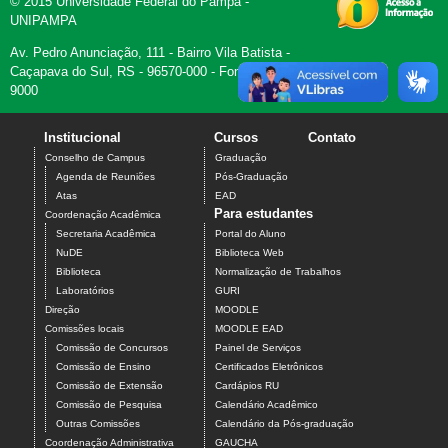
© 2015 Universidade Federal do Pampa -
UNIPAMPA
Av. Pedro Anunciação, 111 - Bairro Vila Batista -
Caçapava do Sul, RS - 96570-000 - Fone (55)3281-
9000
Institucional
Cursos
Contato
Conselho de Campus
Graduação
Agenda de Reuniões
Pós-Graduação
Atas
EAD
Para estudantes
Coordenação Acadêmica
Secretaria Acadêmica
Portal do Aluno
NuDE
Biblioteca Web
Biblioteca
Normalização de Trabalhos
Laboratórios
GURI
Direção
MOODLE
Comissões locais
MOODLE EAD
Comissão de Concursos
Painel de Serviços
Comissão de Ensino
Certificados Eletrônicos
Comissão de Extensão
Cardápios RU
Comissão de Pesquisa
Calendário Acadêmico
Outras Comissões
Calendário da Pós-graduação
Coordenação Administrativa
GAUCHA