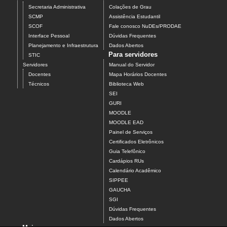
Secretaria Administrativa
Colações de Grau
SCMP
Assistência Estudantil
SCOF
Fale conosco NuDEs/PRODAE
Interface Pessoal
Dúvidas Frequentes
Planejamento e Infraestrutura
Dados Abertos
Para servidores
STIC
Servidores
Manual do Servidor
Docentes
Mapa Horários Docentes
Técnicos
Biblioteca Web
SEI
GURI
MOODLE
MOODLE EAD
Painel de Serviços
Certificados Eletrônicos
Guia Telefônico
Cardápios RUs
Calendário Acadêmico
SIPPEE
GAUCHA
SGI
Dúvidas Frequentes
Dados Abertos