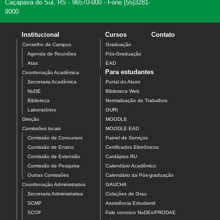
Caçapava do Sul, RS - 96570-000 - Fone (55)3281-
9000
Institucional
Cursos
Contato
Conselho de Campus
Graduação
Agenda de Reuniões
Pós-Graduação
Atas
EAD
Para estudantes
Coordenação Acadêmica
Secretaria Acadêmica
Portal do Aluno
NuDE
Biblioteca Web
Biblioteca
Normalização de Trabalhos
Laboratórios
GURI
Direção
MOODLE
Comissões locais
MOODLE EAD
Comissão de Concursos
Painel de Serviços
Comissão de Ensino
Certificados Eletrônicos
Comissão de Extensão
Cardápios RU
Comissão de Pesquisa
Calendário Acadêmico
Outras Comissões
Calendário da Pós-graduação
Coordenação Administrativa
GAUCHA
Secretaria Administrativa
Colações de Grau
SCMP
Assistência Estudantil
SCOF
Fale conosco NuDEs/PRODAE