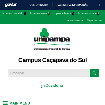
Pular
COMUNICA BR
ACESSO À INFORMAÇÃO
PART
para o
IR
Ir para o conteúdo
1
Ir para o menu
2
Ir para a busca
3
Ir para o rodapé
4
conteúdo
PARA
principal
Alto contraste
Mapa do site
O
CONTEÚDO
Campus Caçapava do Sul
Ouvidoria
MAIN MENU