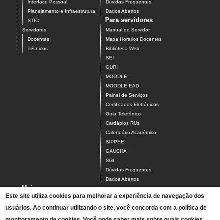
Interface Pessoal
Dúvidas Frequentes
Planejamento e Infraestrutura
Dados Abertos
Para servidores
STIC
Servidores
Manual do Servidor
Docentes
Mapa Horários Docentes
Técnicos
Biblioteca Web
SEI
GURI
MOODLE
MOODLE EAD
Painel de Serviços
Certificados Eletrônicos
Guia Telefônico
Cardápios RUs
Calendário Acadêmico
SIPPEE
GAUCHA
SGI
Dúvidas Frequentes
Dados Abertos
Mais
Este site utiliza cookies para melhorar a experiência de navegação dos
Tchê, achei!
usuários. Ao continuar utilizando o site, você concorda com a política de
Acesso ao Antigo Portal
A Unipampa
monitoramento de cookies. Você pode saber mais sobre quais cookies