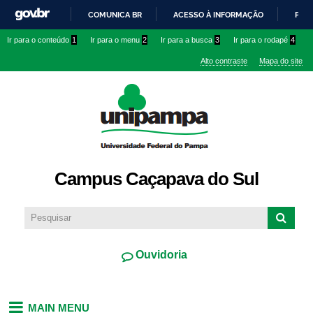
Pular
COMUNICA BR
ACESSO À INFORMAÇÃO
PART
para o
IR
Ir para o conteúdo
1
Ir para o menu
2
Ir para a busca
3
Ir para o rodapé
4
conteúdo
PARA
principal
Alto contraste
Mapa do site
O
CONTEÚDO
Campus Caçapava do Sul
Ouvidoria
MAIN MENU