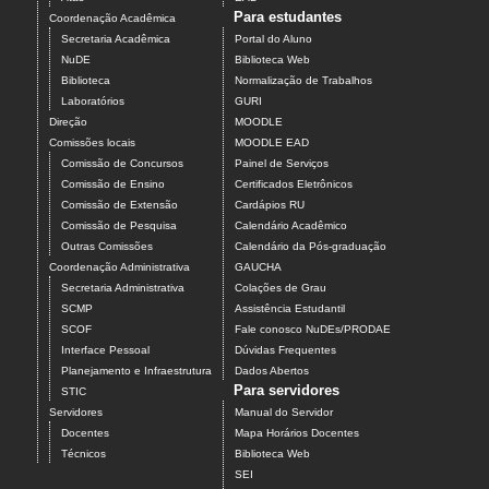
Para estudantes
Coordenação Acadêmica
Secretaria Acadêmica
Portal do Aluno
NuDE
Biblioteca Web
Biblioteca
Normalização de Trabalhos
Laboratórios
GURI
Direção
MOODLE
Comissões locais
MOODLE EAD
Comissão de Concursos
Painel de Serviços
Comissão de Ensino
Certificados Eletrônicos
Comissão de Extensão
Cardápios RU
Comissão de Pesquisa
Calendário Acadêmico
Outras Comissões
Calendário da Pós-graduação
Coordenação Administrativa
GAUCHA
Secretaria Administrativa
Colações de Grau
SCMP
Assistência Estudantil
SCOF
Fale conosco NuDEs/PRODAE
Interface Pessoal
Dúvidas Frequentes
Planejamento e Infraestrutura
Dados Abertos
Para servidores
STIC
Servidores
Manual do Servidor
Docentes
Mapa Horários Docentes
Técnicos
Biblioteca Web
SEI