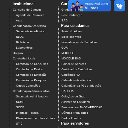
Institucional
Cursos
Contato
Conselho de Campus
Graduação
Agenda de Reuniões
Pós-Graduação
Atas
EAD
Para estudantes
Coordenação Acadêmica
Secretaria Acadêmica
Portal do Aluno
NuDE
Biblioteca Web
Biblioteca
Normalização de Trabalhos
Laboratórios
GURI
Direção
MOODLE
Comissões locais
MOODLE EAD
Comissão de Concursos
Painel de Serviços
Comissão de Ensino
Certificados Eletrônicos
Comissão de Extensão
Cardápios RU
Comissão de Pesquisa
Calendário Acadêmico
Outras Comissões
Calendário da Pós-graduação
Coordenação Administrativa
GAUCHA
Secretaria Administrativa
Colações de Grau
SCMP
Assistência Estudantil
SCOF
Fale conosco NuDEs/PRODAE
Interface Pessoal
Dúvidas Frequentes
Planejamento e Infraestrutura
Dados Abertos
Para servidores
STIC