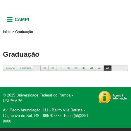
CAMPI
Início
>
Graduação
Graduação
« início
‹ anterior
…
35
36
37
38
39
40
41
42
43
Páginas
© 2015 Universidade Federal do Pampa -
UNIPAMPA
Av. Pedro Anunciação, 111 - Bairro Vila Batista -
Caçapava do Sul, RS - 96570-000 - Fone (55)3281-
9000