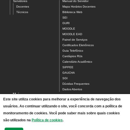
Servidores
Manual do Servidor
Docentes
Mapa Horários Docentes
Técnicos
Biblioteca Web
SEI
GURI
MOODLE
MOODLE EAD
Painel de Serviços
Certificados Eletrônicos
Guia Telefônico
Cardápios RUs
Calendário Acadêmico
SIPPEE
GAUCHA
SGI
Dúvidas Frequentes
Dados Abertos
Mais
Este site utiliza cookies para melhorar a experiência de navegação dos
Tchê, achei!
usuários. Ao continuar utilizando o site, você concorda com a política de
Acesso ao Antigo Portal
A Unipampa
monitoramento de cookies. Você pode saber mais sobre quais cookies
Estágios
são utilizados na
Política de cookies
.
Horários
Relatórios de Gestão