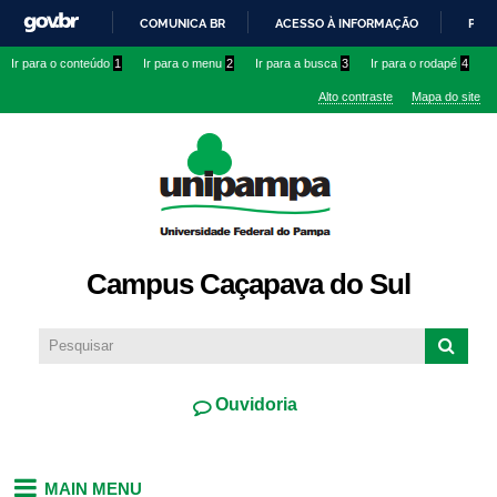
Pular
COMUNICA BR
ACESSO À INFORMAÇÃO
PART
para o
IR
Ir para o conteúdo
1
Ir para o menu
2
Ir para a busca
3
Ir para o rodapé
4
conteúdo
PARA
principal
Alto contraste
Mapa do site
O
CONTEÚDO
Campus Caçapava do Sul
Ouvidoria
MAIN MENU