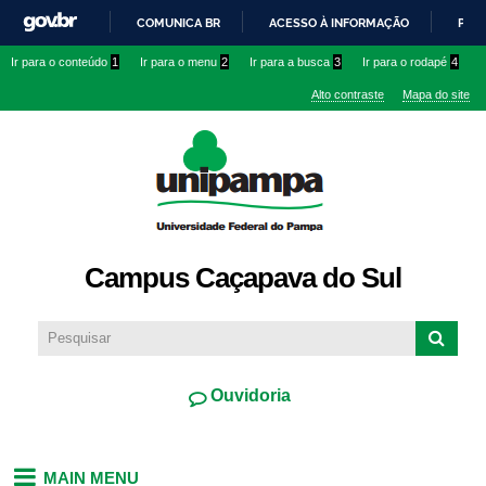
Pular
COMUNICA BR
ACESSO À INFORMAÇÃO
PART
para o
IR
Ir para o conteúdo
1
Ir para o menu
2
Ir para a busca
3
Ir para o rodapé
4
conteúdo
PARA
principal
Alto contraste
Mapa do site
O
CONTEÚDO
Campus Caçapava do Sul
Ouvidoria
MAIN MENU