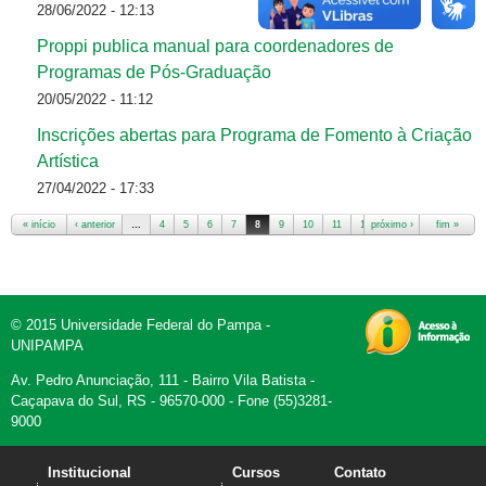
28/06/2022 - 12:13
Proppi publica manual para coordenadores de
Programas de Pós-Graduação
20/05/2022 - 11:12
Inscrições abertas para Programa de Fomento à Criação
Artística
27/04/2022 - 17:33
« início
‹ anterior
…
4
5
6
7
8
9
10
11
12
próximo ›
…
fim »
Páginas
© 2015 Universidade Federal do Pampa -
UNIPAMPA
Av. Pedro Anunciação, 111 - Bairro Vila Batista -
Caçapava do Sul, RS - 96570-000 - Fone (55)3281-
9000
Institucional
Cursos
Contato