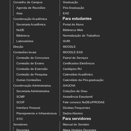
Conselho de Campus
Graduação
Agenda de Reuniões
Pós-Graduação
Atas
EAD
Para estudantes
Coordenação Acadêmica
Secretaria Acadêmica
Portal do Aluno
NuDE
Biblioteca Web
Biblioteca
Normalização de Trabalhos
Laboratórios
GURI
Direção
MOODLE
Comissões locais
MOODLE EAD
Comissão de Concursos
Painel de Serviços
Comissão de Ensino
Certificados Eletrônicos
Comissão de Extensão
Cardápios RU
Comissão de Pesquisa
Calendário Acadêmico
Outras Comissões
Calendário da Pós-graduação
Coordenação Administrativa
GAUCHA
Secretaria Administrativa
Colações de Grau
SCMP
Assistência Estudantil
SCOF
Fale conosco NuDEs/PRODAE
Interface Pessoal
Dúvidas Frequentes
Planejamento e Infraestrutura
Dados Abertos
Para servidores
STIC
Servidores
Manual do Servidor
Docentes
Mapa Horários Docentes