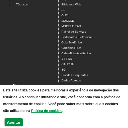
Técnicos
Biblioteca Web
SEI
GURI
MOODLE
MOODLE EAD
Painel de Serviços
Certificados Eletrônicos
Guia Telefônico
Cardápios RUs
Calendário Acadêmico
SIPPEE
GAUCHA
SGI
Dúvidas Frequentes
Dados Abertos
Mais
Este site utiliza cookies para melhorar a experiência de navegação dos
Tchê, achei!
usuários. Ao continuar utilizando o site, você concorda com a política de
Acesso ao Antigo Portal
A Unipampa
monitoramento de cookies. Você pode saber mais sobre quais cookies
Estágios
são utilizados na
Política de cookies
.
Horários
Relatórios de Gestão
Aceitar
Mapa