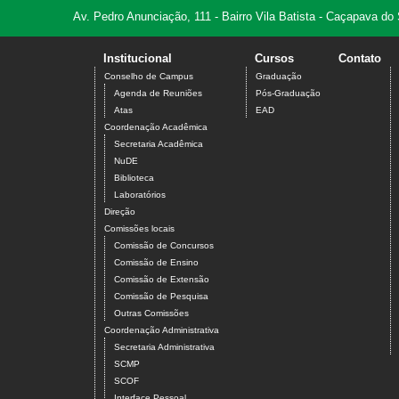
Av. Pedro Anunciação, 111 - Bairro Vila Batista - Caçapava do
Institucional
Cursos
Contato
Conselho de Campus
Graduação
Agenda de Reuniões
Pós-Graduação
Atas
EAD
Coordenação Acadêmica
Secretaria Acadêmica
NuDE
Biblioteca
Laboratórios
Direção
Comissões locais
Comissão de Concursos
Comissão de Ensino
Comissão de Extensão
Comissão de Pesquisa
Outras Comissões
Coordenação Administrativa
Secretaria Administrativa
SCMP
SCOF
Interface Pessoal