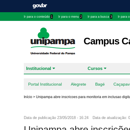
Ir para o conteúdo
1
Ir para o menu
2
Ir para a busca
3
Ir para 
Campus Ca
Institucional
Cursos
Portal Institucional
Alegrete
Bagé
Caçapav
Início
>
Unipampa abre inscricoes para monitoria em inclusao digit
Data de publicação
23/05/2018 - 16:24
Data de atualização:
0
Unipampa abre inscrições