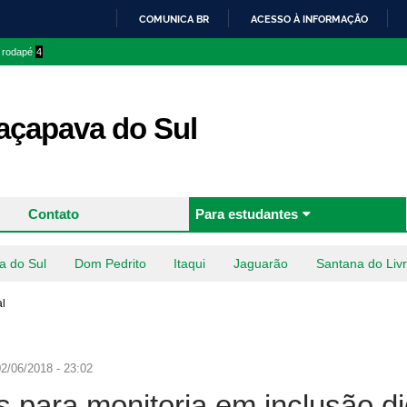
Pular
COMUNICA BR
ACESSO À INFORMAÇÃO
para o
IR
o rodapé
4
conteúdo
PARA
principal
O
CONTEÚDO
çapava do Sul
Contato
Para estudantes
a do Sul
Dom Pedrito
Itaqui
Jaguarão
Santana do Liv
al
2/06/2018 - 23:02
 para monitoria em inclusão dig