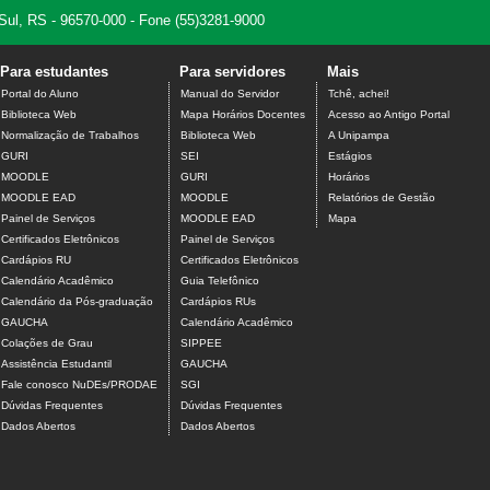
 Sul, RS - 96570-000 - Fone (55)3281-9000
Para estudantes
Para servidores
Mais
Portal do Aluno
Manual do Servidor
Tchê, achei!
Biblioteca Web
Mapa Horários Docentes
Acesso ao Antigo Portal
Normalização de Trabalhos
Biblioteca Web
A Unipampa
GURI
SEI
Estágios
MOODLE
GURI
Horários
MOODLE EAD
MOODLE
Relatórios de Gestão
Painel de Serviços
MOODLE EAD
Mapa
Certificados Eletrônicos
Painel de Serviços
Cardápios RU
Certificados Eletrônicos
Calendário Acadêmico
Guia Telefônico
Calendário da Pós-graduação
Cardápios RUs
GAUCHA
Calendário Acadêmico
Colações de Grau
SIPPEE
Assistência Estudantil
GAUCHA
Fale conosco NuDEs/PRODAE
SGI
Dúvidas Frequentes
Dúvidas Frequentes
Dados Abertos
Dados Abertos