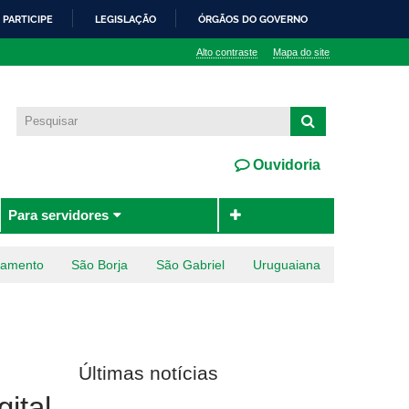
PARTICIPE
LEGISLAÇÃO
ÓRGÃOS DO GOVERNO
Alto contraste
Mapa do site
Ouvidoria
Para servidores
ramento
São Borja
São Gabriel
Uruguaiana
Últimas notícias
ital