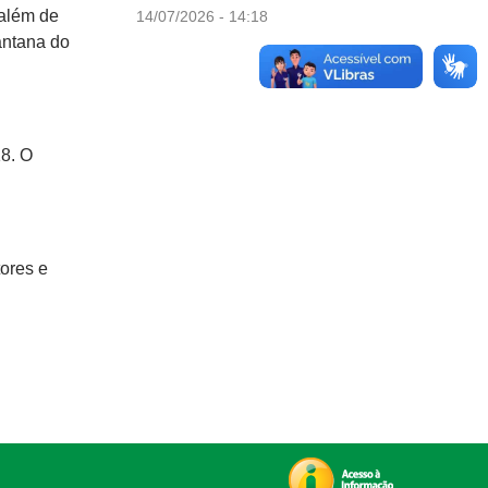
 além de
14/07/2026 - 14:18
antana do
18. O
tores e