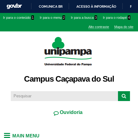
Pular
COMUNICA BR
ACESSO À INFORMAÇÃO
PART
para o
IR
Ir para o conteúdo
1
Ir para o menu
2
Ir para a busca
3
Ir para o rodapé
4
conteúdo
PARA
principal
Alto contraste
Mapa do site
O
CONTEÚDO
Campus Caçapava do Sul
Ouvidoria
MAIN MENU