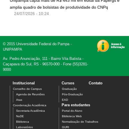
Unipampa capta mais de R$ 443 mil em edital da Fapergs e
amplia quadro de bolsistas de produtividade do CNPq
24/07/2026 - 10:24
© 2015 Universidade Federal do Pampa -
UNIPAMPA
Av. Pedro Anunciação, 111 - Bairro Vila Batista -
Caçapava do Sul, RS - 96570-000 - Fone (55)3281-
9000
Institucional
Cursos
Contato
Conselho de Campus
Graduação
Agenda de Reuniões
Pós-Graduação
Atas
EAD
Para estudantes
Coordenação Acadêmica
Secretaria Acadêmica
Portal do Aluno
NuDE
Biblioteca Web
Biblioteca
Normalização de Trabalhos
Laboratórios
GURI