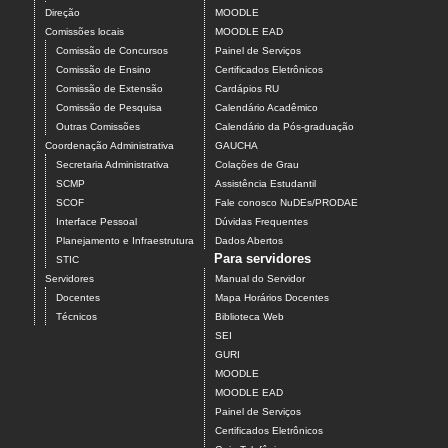
Direção
MOODLE
Comissões locais
MOODLE EAD
Comissão de Concursos
Painel de Serviços
Comissão de Ensino
Certificados Eletrônicos
Comissão de Extensão
Cardápios RU
Comissão de Pesquisa
Calendário Acadêmico
Outras Comissões
Calendário da Pós-graduação
Coordenação Administrativa
GAUCHA
Secretaria Administrativa
Colações de Grau
SCMP
Assistência Estudantil
SCOF
Fale conosco NuDEs/PRODAE
Interface Pessoal
Dúvidas Frequentes
Planejamento e Infraestrutura
Dados Abertos
Para servidores
STIC
Servidores
Manual do Servidor
Docentes
Mapa Horários Docentes
Técnicos
Biblioteca Web
SEI
GURI
MOODLE
MOODLE EAD
Painel de Serviços
Certificados Eletrônicos