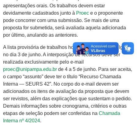
apresentações orais. Os trabalhos devem estar
devidamente cadastrados junto à
Proec
e o proponente
pode concorrer com uma submissão. Se mais de uma
proposta for submetida, será avaliada aquela adicionada
por último, anulando as anteriores.
A lista provisória de trabalhos homologados será divulgada
no dia 3 de junho. A interposição de recursos deve ser
realizada exclusivamente pelo e-mail
proec@unipampa.edu.br
de 4 a 5 de junho. Para ser aceita,
o campo “assunto” deve ter o título “Recurso Chamada
Interna — SEURS 42”. No corpo do e-mail devem ser
adicionados os itens de avaliação da proposta que devem
ser revistos, além das explicações que sustentam o pedido.
Demais informações sobre cronograma, critérios e outras
etapas de seleção podem ser conferidas na
Chamada
Interna nº 4/2024
.