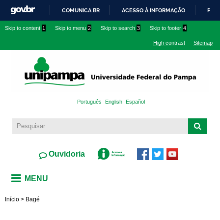
Skip to
COMUNICA BR
ACESSO À INFORMAÇÃO
PART
main
IR
Skip to content
1
Skip to menu
2
Skip to search
3
Skip to footer
4
content
PARA
High contrast
Sitemap
O
CONTEÚDO
Português
English
Español
Ouvidoria
MENU
Início
>
Bagé