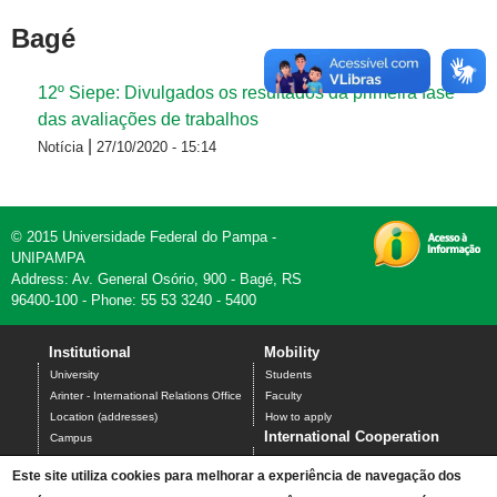
Bagé
12º Siepe: Divulgados os resultados da primeira fase
das avaliações de trabalhos
|
Notícia
27/10/2020 - 15:14
© 2015 Universidade Federal do Pampa -
UNIPAMPA
Address: Av. General Osório, 900 - Bagé, RS
96400-100 - Phone: 55 53 3240 - 5400
Institutional
Mobility
University
Students
Arinter - International Relations Office
Faculty
Location (addresses)
How to apply
International Cooperation
Campus
Undergraduate Programs
Science without Borders
Este site utiliza cookies para melhorar a experiência de navegação dos
Graduate Programs
Santander Universities