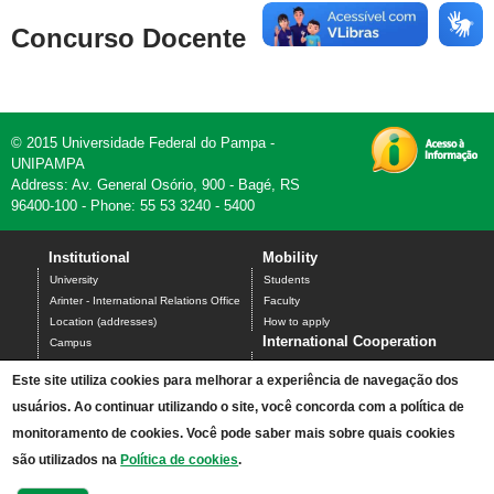
Concurso Docente
© 2015 Universidade Federal do Pampa -
UNIPAMPA
Address: Av. General Osório, 900 - Bagé, RS
96400-100 - Phone: 55 53 3240 - 5400
Institutional
Mobility
University
Students
Arinter - International Relations Office
Faculty
Location (addresses)
How to apply
International Cooperation
Campus
Undergraduate Programs
Science without Borders
Este site utiliza cookies para melhorar a experiência de navegação dos
Graduate Programs
Santander Universities
usuários. Ao continuar utilizando o site, você concorda com a política de
BraCol
PEC-G
monitoramento de cookies. Você pode saber mais sobre quais cookies
International Agreements
são utilizados na
Política de cookies
.
Contact us
Administration Office