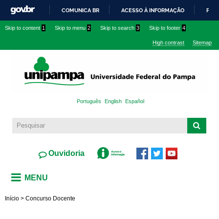
Skip to
COMUNICA BR
ACESSO À INFORMAÇÃO
PART
main
IR
Skip to content
1
Skip to menu
2
Skip to search
3
Skip to footer
4
content
PARA
High contrast
Sitemap
O
CONTEÚDO
Português
English
Español
Ouvidoria
MENU
Início
>
Concurso Docente