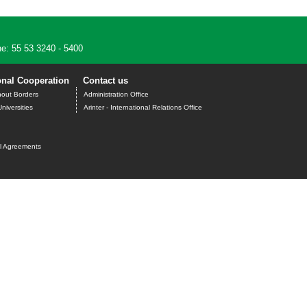
e: 55 53 3240 - 5400
onal Cooperation
Contact us
hout Borders
Administration Office
niversities
Arinter - International Relations Office
al Agreements