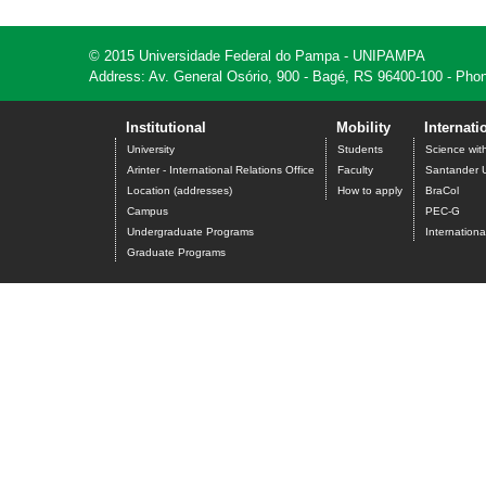
© 2015 Universidade Federal do Pampa - UNIPAMPA
Address: Av. General Osório, 900 - Bagé, RS 96400-100 - Phon
Institutional
Mobility
Internati
University
Students
Science wit
Arinter - International Relations Office
Faculty
Santander U
Location (addresses)
How to apply
BraCol
Campus
PEC-G
Undergraduate Programs
Internation
Graduate Programs