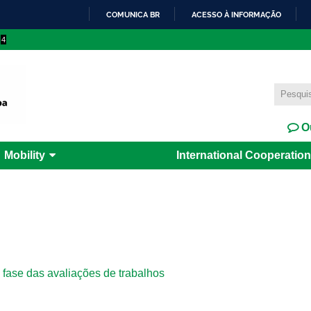
Skip to
COMUNICA BR
ACESSO À INFORMAÇÃO
main
IR
4
content
PARA
O
CONTEÚDO
Ou
Mobility
International Cooperation
 fase das avaliações de trabalhos