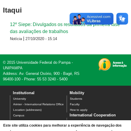
Itaqui
12º Siepe: Divulgados os resultados da primeira fase
das avaliações de trabalhos
|
Notícia
27/10/2020 - 15:14
© 2015 Universidade Federal do Pampa -
UNIPAMPA
Address: Av. General Osório, 900 - Bagé, RS
96400-100 - Phone: 55 53 3240 - 5400
Institutional
Mobility
University
Students
Arinter - International Relations Office
Faculty
Location (addresses)
How to apply
International Cooperation
Campus
Undergraduate Programs
Science without Borders
Este site utiliza cookies para melhorar a experiência de navegação dos
Graduate Programs
Santander Universities