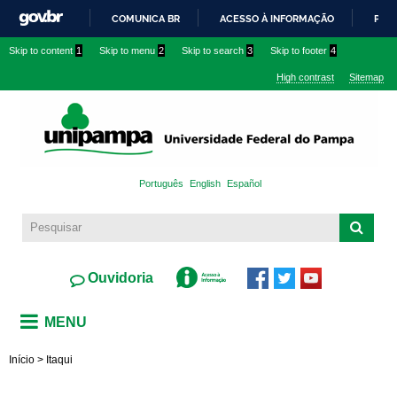
Skip to
COMUNICA BR
ACESSO À INFORMAÇÃO
PART
main
IR
Skip to content
1
Skip to menu
2
Skip to search
3
Skip to footer
4
content
PARA
High contrast
Sitemap
O
CONTEÚDO
Português
English
Español
Ouvidoria
MENU
Início
>
Itaqui