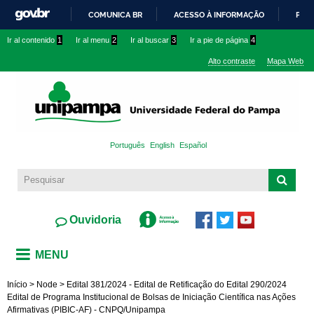
Pasar al
COMUNICA BR
ACESSO À INFORMAÇÃO
PART
contenido
IR
Ir al contenido
1
Ir al menu
2
Ir al buscar
3
Ir a pie de página
4
principal
PARA
Alto contraste
Mapa Web
O
CONTEÚDO
Português
English
Español
Ouvidoria
MENU
Início
>
Node
>
Edital 381/2024 - Edital de Retificação do Edital 290/2024
Edital de Programa Institucional de Bolsas de Iniciação Científica nas Ações
Afirmativas (PIBIC-AF) - CNPQ/Unipampa