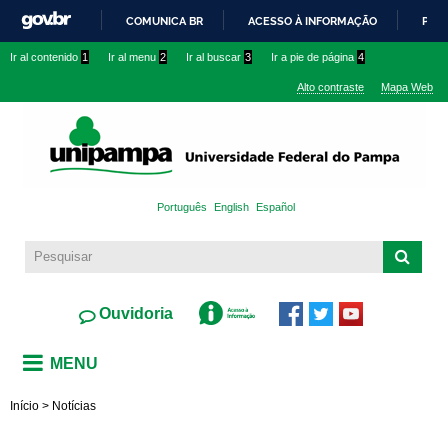
Pasar al
COMUNICA BR
ACESSO À INFORMAÇÃO
PART
contenido
IR
Ir al contenido
1
Ir al menu
2
Ir al buscar
3
Ir a pie de página
4
principal
PARA
Alto contraste
Mapa Web
O
CONTEÚDO
Português
English
Español
Ouvidoria
MENU
Início
>
Notícias