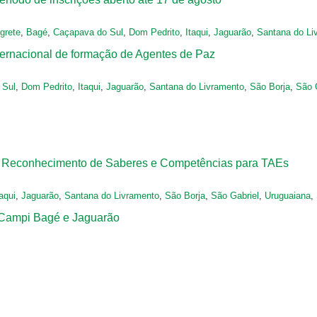
grete
,
Bagé
,
Caçapava do Sul
,
Dom Pedrito
,
Itaqui
,
Jaguarão
,
Santana do Li
ternacional de formação de Agentes de Paz
 Sul
,
Dom Pedrito
,
Itaqui
,
Jaguarão
,
Santana do Livramento
,
São Borja
,
São 
 de Reconhecimento de Saberes e Competências para TAEs
taqui
,
Jaguarão
,
Santana do Livramento
,
São Borja
,
São Gabriel
,
Uruguaiana
,
 Campi Bagé e Jaguarão