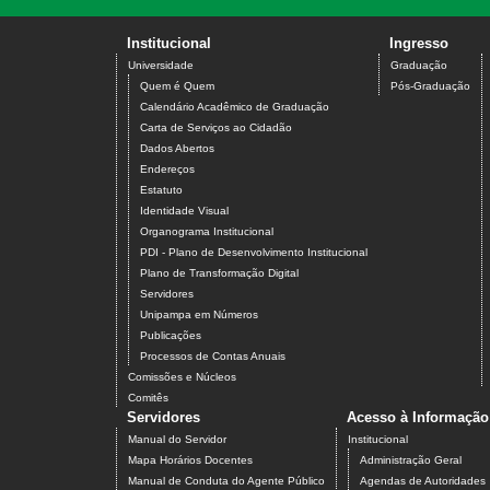
Institucional
Ingresso
Universidade
Graduação
Quem é Quem
Pós-Graduação
Calendário Acadêmico de Graduação
Carta de Serviços ao Cidadão
Dados Abertos
Endereços
Estatuto
Identidade Visual
Organograma Institucional
PDI - Plano de Desenvolvimento Institucional
Plano de Transformação Digital
Servidores
Unipampa em Números
Publicações
Processos de Contas Anuais
Comissões e Núcleos
Comitês
Servidores
Acesso à Informação
Manual do Servidor
Institucional
Mapa Horários Docentes
Administração Geral
Manual de Conduta do Agente Público
Agendas de Autoridades