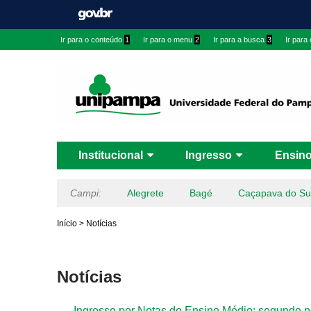
Ir para o conteúdo
1
Ir para o menu
2
Ir para a busca
3
Ir para
Institucional
Ingresso
Ensin
Campi:
Alegrete
Bagé
Caçapava do Su
Início
>
Notícias
Notícias
Ingresso por Notas do Ensino Médio: segundo pe