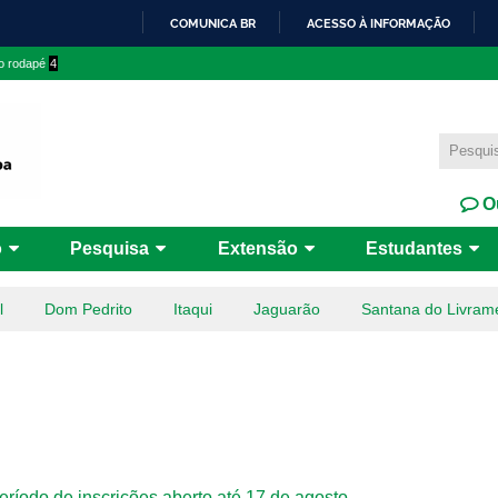
Pular
COMUNICA BR
ACESSO À INFORMAÇÃO
para o
IR
 o rodapé
4
conteúdo
PARA
principal
O
CONTEÚDO
Ou
o
Pesquisa
Extensão
Estudantes
l
Dom Pedrito
Itaqui
Jaguarão
Santana do Livram
ríodo de inscrições aberto até 17 de agosto