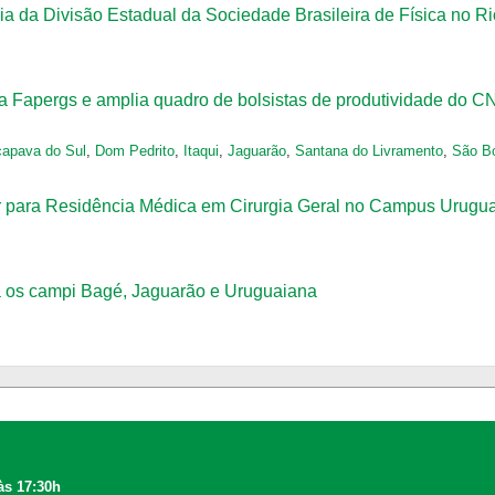
a da Divisão Estadual da Sociedade Brasileira de Física no R
a Fapergs e amplia quadro de bolsistas de produtividade do 
apava do Sul
,
Dom Pedrito
,
Itaqui
,
Jaguarão
,
Santana do Livramento
,
São Bo
r para Residência Médica em Cirurgia Geral no Campus Urugu
 os campi Bagé, Jaguarão e Uruguaiana
às 17:30h