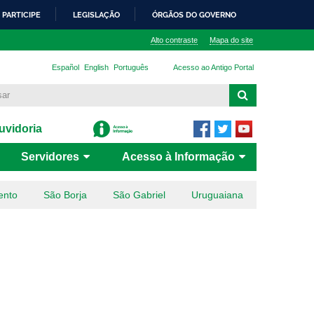
PARTICIPE
LEGISLAÇÃO
ÓRGÃOS DO GOVERNO
Alto contraste
Mapa do site
Español
English
Português
Acesso ao Antigo Portal
vidoria
Servidores
Acesso à Informação
ento
São Borja
São Gabriel
Uruguaiana