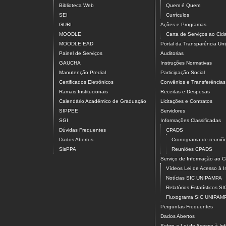
Biblioteca Web
Quem é Quem
SEI
Currículos
GURI
Ações e Programas
MOODLE
Carta de Serviços ao Ci
MOODLE EAD
Portal da Transparência U
Painel de Serviços
Auditorias
GAUCHA
Instruções Normativas
Manutenção Predial
Participação Social
Certificados Eletrônicos
Convênios e Transferências
Ramais Institucionais
Receitas e Despesas
Calendário Acadêmico de Graduação
Licitações e Contratos
SIPPEE
Servidores
SGI
Informações Classificadas
Dúvidas Frequentes
CPADS
Dados Abertos
Cronograma de reuni
SisPPA
Reuniões CPADS
Serviço de Informação ao
Vídeos Lei de Acesso à 
Notícias SIC UNIPAMPA
Relatórios Estatísticos 
Fluxograma SIC UNIPAM
Perguntas Frequentes
Dados Abertos
Sobre a Lei de Acesso à In