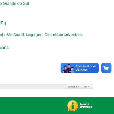
io Grande do Sul
CNPq
rja
,
São Gabriel
,
Uruguaiana
,
Comunidade Universitária
,
aiana
próximo >
fim »