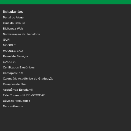
Estudantes
Portal do Aluno
Guia do Calouro
Biblioteca Web
Normalização de Trabalhos
GURI
MOODLE
MOODLE EAD
Painel de Serviços
GAUCHA
Certificados Eletrônicos
Cardápios RUs
Calendário Acadêmico de Graduação
Colações de Grau
Assistência Estudantil
Fale Conosco NuDEs/PRODAE
Dúvidas Frequentes
Dados Abertos