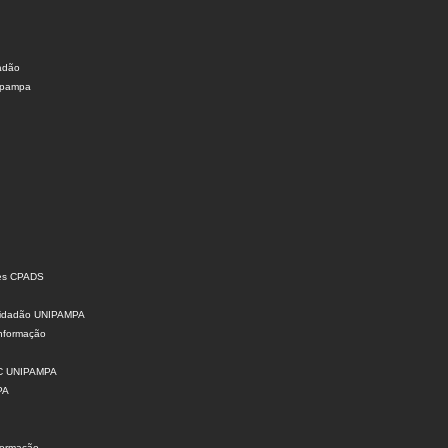
dadão
nipampa
ões CPADS
 Cidadão UNIPAMPA
Informação
SIC UNIPAMPA
PA
formação