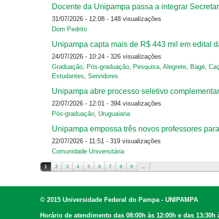
Docente da Unipampa passa a integrar Secretari
31/07/2026 - 12:08
- 148 visualizações
Dom Pedrito
Unipampa capta mais de R$ 443 mil em edital d
24/07/2026 - 10:24
- 326 visualizações
Graduação
,
Pós-graduação
,
Pesquisa
,
Alegrete
,
Bagé
,
Caç
Estudantes
,
Servidores
Unipampa abre processo seletivo complementa
22/07/2026 - 12:01
- 394 visualizações
Pós-graduação
,
Uruguaiana
Unipampa empossa três novos professores para
22/07/2026 - 11:51
- 319 visualizações
Comunidade Universitária
1
2
3
4
5
6
7
8
9
…
Páginas
© 2015 Universidade Federal do Pampa - UNIPAMPA
Horário de atendimento das 08:00h às 12:00h e das 13:30h 