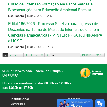
Curso de Extensão Formação em Pátios Verdes e
Bioconstrução para Educação Ambiental Escolar
|
Documento
15/06/2026 - 17:47
Edital 166/2026 - Processo Seletivo para Ingresso de
Discentes na Turma de Mestrado Interinstitucional em
Ciências Farmacêuticas - MINTER PPGCF/UNIPAMPA
e UCSF
|
Documento
15/06/2026 - 16:13
1
2
3
4
5
6
7
8
9
…
próximo ›
fim »
Páginas
© 2015 Universidade Federal do Pampa -
UNIPAMPA
Horário de atendimento das 08:00h às 12:00h e
das 13:30h às 17:30h
Institucional
Ingresso
Universidade
Graduação