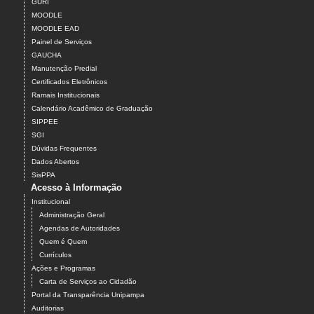
GURI
MOODLE
MOODLE EAD
Painel de Serviços
GAUCHA
Manutenção Predial
Certificados Eletrônicos
Ramais Institucionais
Calendário Acadêmico de Graduação
SIPPEE
SGI
Dúvidas Frequentes
Dados Abertos
SisPPA
Acesso à Informação
Institucional
Administração Geral
Agendas de Autoridades
Quem é Quem
Currículos
Ações e Programas
Carta de Serviços ao Cidadão
Portal da Transparência Unipampa
Auditorias