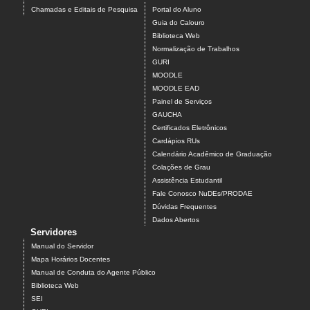
Chamadas e Editais de Pesquisa
Portal do Aluno
Guia do Calouro
Biblioteca Web
Normalização de Trabalhos
GURI
MOODLE
MOODLE EAD
Painel de Serviços
GAUCHA
Certificados Eletrônicos
Cardápios RUs
Calendário Acadêmico de Graduação
Colações de Grau
Assistência Estudantil
Fale Conosco NuDEs/PRODAE
Dúvidas Frequentes
Dados Abertos
Servidores
Manual do Servidor
Mapa Horários Docentes
Manual de Conduta do Agente Público
Biblioteca Web
SEI