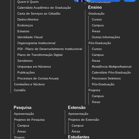
Quem é Quem
Pós-Graduação
Ensino
Calendário Acadêmico de Graduação
Carta de Serviços ao Cidadão
Graduação
Dados Abertos
Cursos
Endereços
Campus
Estatuto
Áreas
Identidade Visual
Outras Informações
Organograma Institucional
Pós-Graduação
PDI - Plano de Desenvolvimento Institucional
Cursos
Plano de Transformação Digital
Campus
Servidores
Áreas
Unipampa em Números
Residência Multiprofissional
Publicações
Calendário Pós-Graduação
Processos de Contas Anuais
Processos Seletivos
Comissões e Núcleos
Pós-Graduação
Comitês
Projetos
Campus
Áreas
Pesquisa
Extensão
Apresentação
Apresentação
Projetos de Pesquisa
Projetos de Extensão
Campus
Campus
Áreas
Áreas
Estudantes
Grupos