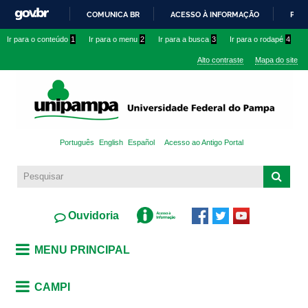
Pular
COMUNICA BR
ACESSO À INFORMAÇÃO
PART
para o
IR
Ir para o conteúdo
1
Ir para o menu
2
Ir para a busca
3
Ir para o rodapé
4
conteúdo
PARA
principal
Alto contraste
Mapa do site
O
CONTEÚDO
Português
English
Español
Acesso ao Antigo Portal
Ouvidoria
MENU PRINCIPAL
CAMPI