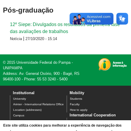
Pós-graduação
12º Siepe: Divulgados os resultados da primeira fase
das avaliações de trabalhos
|
Notícia
27/10/2020 - 15:14
© 2015 Universidade Federal do Pampa -
UNIPAMPA
Address: Av. General Osório, 900 - Bagé, RS
96400-100 - Phone: 55 53 3240 - 5400
Institutional
Mobility
University
Students
Arinter - International Relations Office
Faculty
Location (addresses)
How to apply
International Cooperation
Campus
Undergraduate Programs
Science without Borders
Este site utiliza cookies para melhorar a experiência de navegação dos
Graduate Programs
Santander Universities