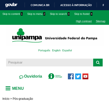
Skip to
COMUNICA BR
ACESSO À INFORMAÇÃO
PART
main
IR
Skip to content
1
Skip to menu
2
Skip to search
3
Skip to footer
4
content
PARA
High contrast
Sitemap
O
CONTEÚDO
Português
English
Español
Ouvidoria
MENU
Início
>
Pós-graduação