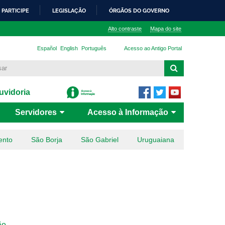
PARTICIPE
LEGISLAÇÃO
ÓRGÃOS DO GOVERNO
Alto contraste
Mapa do site
Español
English
Português
Acesso ao Antigo Portal
vidoria
Servidores
Acesso à Informação
ento
São Borja
São Gabriel
Uruguaiana
ão