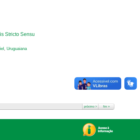
s Stricto Sensu
iel
,
Uruguaiana
próximo >
fim »