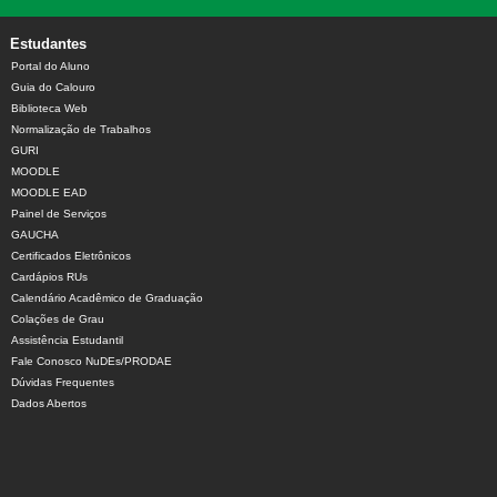
Estudantes
Portal do Aluno
Guia do Calouro
Biblioteca Web
Normalização de Trabalhos
GURI
MOODLE
MOODLE EAD
Painel de Serviços
GAUCHA
Certificados Eletrônicos
Cardápios RUs
Calendário Acadêmico de Graduação
Colações de Grau
Assistência Estudantil
Fale Conosco NuDEs/PRODAE
Dúvidas Frequentes
Dados Abertos