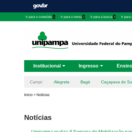
Ir para o conteúdo
1
Ir para o menu
2
Ir para a busca
3
Ir para
Institucional
Ingresso
Ensin
Campi:
Alegrete
Bagé
Caçapava do Su
Início
>
Notícias
Notícias
Unipampa realiza II Semana de Mobilização par