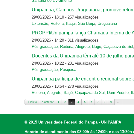
Santana do Livramento
Unipampa, Campus Uruguaiana, promove retom
29/06/2026 - 18:10
- 257 visualizações
Extensão
,
Reitoria
,
Itaqui
,
São Borja
,
Uruguaiana
PROPPI/Unipampa lança Chamada Interna de Apo
24/06/2026 - 14:20
- 311 visualizações
Pós-graduação
,
Reitoria
,
Alegrete
,
Bagé
,
Caçapava do Sul
Docentes da Unipampa têm até 10 de julho para
24/06/2026 - 10:22
- 231 visualizações
Pós-graduação
,
Pesquisa
Unipampa participa de encontro regional sobr
23/06/2026 - 13:54
- 278 visualizações
Reitoria
,
Alegrete
,
Bagé
,
Caçapava do Sul
,
Dom Pedrito
,
I
« início
< anterior
1
2
3
4
5
6
7
8
9
…
Páginas
© 2015 Universidade Federal do Pampa - UNIPAMPA
Horário de atendimento das 08:00h às 12:00h e das 13:30h 