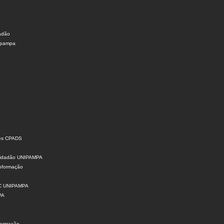
dadão
nipampa
ões CPADS
 Cidadão UNIPAMPA
Informação
SIC UNIPAMPA
PA
formação