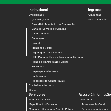
Institucional
Ingresso
Universidade
Graduação
Quem é Quem
Pós-Graduação
Calendário Acadêmico de Graduação
Carta de Serviços ao Cidadão
Dados Abertos
Endereços
Estatuto
Identidade Visual
Organograma Institucional
PDI - Plano de Desenvolvimento Institucional
Plano de Transformação Digital
Servidores
Unipampa em Números
Publicações
Processos de Contas Anuais
Comissões e Núcleos
Comitês
Servidores
Acesso à Informação
Manual do Servidor
Institucional
Mapa Horários Docentes
Administração Geral
Manual de Conduta do Agente Público
Agendas de Autoridades