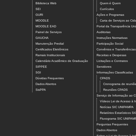
Biblioteca Web
Quem é Quem
SEI
Currículos
GURI
Ações e Programas
MOODLE
Carta de Serviços ao Ci
MOODLE EAD
Portal da Transparência U
Painel de Serviços
Auditorias
GAUCHA
Instruções Normativas
Manutenção Predial
Participação Social
Certificados Eletrônicos
Convênios e Transferências
Ramais Institucionais
Receitas e Despesas
Calendário Acadêmico de Graduação
Licitações e Contratos
SIPPEE
Servidores
SGI
Informações Classificadas
Dúvidas Frequentes
CPADS
Dados Abertos
Cronograma de reuni
SisPPA
Reuniões CPADS
Serviço de Informação ao
Vídeos Lei de Acesso à 
Notícias SIC UNIPAMPA
Relatórios Estatísticos 
Fluxograma SIC UNIPAM
Perguntas Frequentes
Dados Abertos
Sobre a Lei de Acesso à In