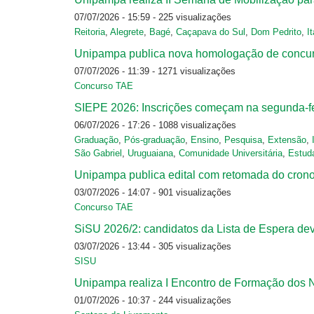
07/07/2026 - 15:59
- 225 visualizações
Reitoria
,
Alegrete
,
Bagé
,
Caçapava do Sul
,
Dom Pedrito
,
I
Unipampa publica nova homologação de concurs
07/07/2026 - 11:39
- 1271 visualizações
Concurso TAE
SIEPE 2026: Inscrições começam na segunda-fei
06/07/2026 - 17:26
- 1088 visualizações
Graduação
,
Pós-graduação
,
Ensino
,
Pesquisa
,
Extensão
,
São Gabriel
,
Uruguaiana
,
Comunidade Universitária
,
Estud
Unipampa publica edital com retomada do cronog
03/07/2026 - 14:07
- 901 visualizações
Concurso TAE
SiSU 2026/2: candidatos da Lista de Espera deve
03/07/2026 - 13:44
- 305 visualizações
SISU
Unipampa realiza I Encontro de Formação dos 
01/07/2026 - 10:37
- 244 visualizações