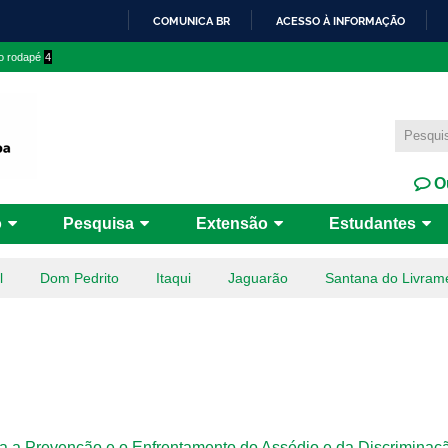
Pular
COMUNICA BR
ACESSO À INFORMAÇÃO
para o
IR
 o rodapé
4
conteúdo
PARA
principal
O
CONTEÚDO
Ou
o
Pesquisa
Extensão
Estudantes
l
Dom Pedrito
Itaqui
Jaguarão
Santana do Livram
a a Prevenção e o Enfrentamento do Assédio e da Discriminaç