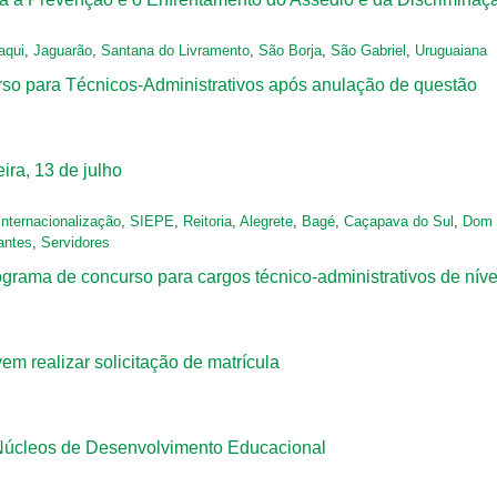
taqui
,
Jaguarão
,
Santana do Livramento
,
São Borja
,
São Gabriel
,
Uruguaiana
o para Técnicos-Administrativos após anulação de questão
ra, 13 de julho
Internacionalização
,
SIEPE
,
Reitoria
,
Alegrete
,
Bagé
,
Caçapava do Sul
,
Dom 
antes
,
Servidores
rama de concurso para cargos técnico-administrativos de níve
m realizar solicitação de matrícula
Núcleos de Desenvolvimento Educacional