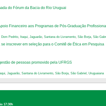
ada do Fórum da Bacia do Rio Uruguai
io Financeiro aos Programas de Pós-Graduação Profissionai
,
Dom Pedrito
,
Itaqui
,
Jaguarão
,
Santana do Livramento
,
São Borja
,
São Gabr
 se inscrever em seleção para o Comitê de Ética em Pesquisa
e gestão de pessoas promovido pela UFRGS
taqui
,
Jaguarão
,
Santana do Livramento
,
São Borja
,
São Gabriel
,
Uruguaiana
às 17:30h