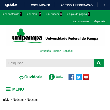
Pasar al
COMUNICA BR
ACESSO À INFORMAÇÃO
PART
contenido
IR
Ir al contenido
1
Ir al menu
2
Ir al buscar
3
Ir a pie de página
4
principal
PARA
Alto contraste
Mapa Web
O
CONTEÚDO
Português
English
Español
Ouvidoria
MENU
Início
>
Noticias
>
Notícias