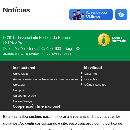
Notícias
© 2015 Universidade Federal do Pampa -
UNIPAMPA
Dirección: Av. General Osório, 900 - Bagé, RS
96400-100 - Teléfono: 55 53 3240 - 5400
Institucional
Movilidad
Universidad
Discentes
Arinter – Asesoría de Relaciones Internacionales
Docentes
Ubicación
Cómo inscribirse
Campus
Cursos de Grado
Cursos Posgrado
Cooperación Internacional
Ciencia sin Fronteras
Este site utiliza cookies para melhorar a experiência de navegação dos
Santander Universidades
usuários. Ao continuar utilizando o site, você concorda com a política de
BraCol
PEC-G