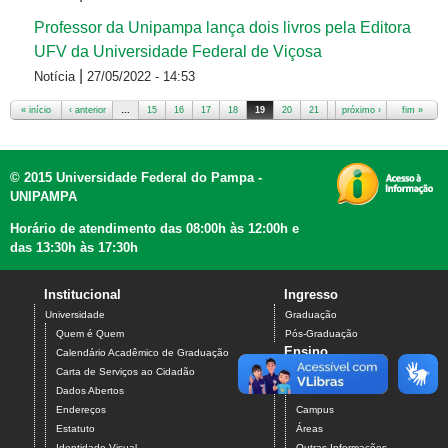
Professor da Unipampa lança dois livros pela Editora
UFV da Universidade Federal de Viçosa
|
Notícia
27/05/2022 - 14:53
« início
‹ anterior
…
15
16
17
18
19
20
21
22
próximo ›
23
…
fim »
Páginas
© 2015 Universidade Federal do Pampa -
UNIPAMPA
Horário de atendimento das 08:00h às 12:00h e
das 13:30h às 17:30h
Institucional
Ingresso
Universidade
Graduação
Quem é Quem
Pós-Graduação
Ensino
Calendário Acadêmico de Graduação
Carta de Serviços ao Cidadão
Graduação
Dados Abertos
Cursos
Endereços
Campus
Estatuto
Áreas
Identidade Visual
Outras Informações