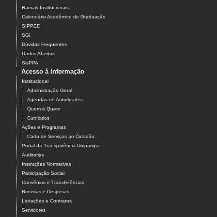
Ramais Institucionais
Calendário Acadêmico de Graduação
SIPPEE
SGI
Dúvidas Frequentes
Dados Abertos
SisPPA
Acesso à Informação
Institucional
Administração Geral
Agendas de Autoridades
Quem é Quem
Currículos
Ações e Programas
Carta de Serviços ao Cidadão
Portal da Transparência Unipampa
Auditorias
Instruções Normativas
Participação Social
Convênios e Transferências
Receitas e Despesas
Licitações e Contratos
Servidores