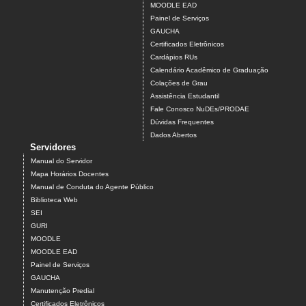
MOODLE EAD
Painel de Serviços
GAUCHA
Certificados Eletrônicos
Cardápios RUs
Calendário Acadêmico de Graduação
Colações de Grau
Assistência Estudantil
Fale Conosco NuDEs/PRODAE
Dúvidas Frequentes
Dados Abertos
Servidores
Manual do Servidor
Mapa Horários Docentes
Manual de Conduta do Agente Público
Biblioteca Web
SEI
GURI
MOODLE
MOODLE EAD
Painel de Serviços
GAUCHA
Manutenção Predial
Certificados Eletrônicos