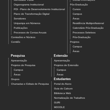
Organograma Institucional
Pós-Graduação
PDI - Plano de Desenvolvimento Institucional
Cursos
Plano de Transformação Digital
Campus
Servidores
Áreas
Unipampa em Números
Residência Multiprofissional
Publicações
Calendário Pós-Graduação
Processos de Contas Anuais
Processos Seletivos
Comissões e Núcleos
Pós-Graduação
Comitês
Projetos
Campus
Áreas
Pesquisa
Extensão
Apresentação
Apresentação
Projetos de Pesquisa
Projetos de Extensão
Campus
Campus
Áreas
Áreas
Estudantes
Grupos
Chamadas e Editais de Pesquisa
Portal do Aluno
Guia do Calouro
Biblioteca Web
Normalização de Trabalhos
GURI
MOODLE