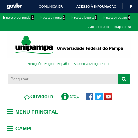
Pular
COMUNICA BR
ACESSO À INFORMAÇÃO
PART
para o
IR
Ir para o conteúdo
1
Ir para o menu
2
Ir para a busca
3
Ir para o rodapé
4
conteúdo
PARA
principal
Alto contraste
Mapa do site
O
CONTEÚDO
Português
English
Español
Acesso ao Antigo Portal
Ouvidoria
MENU PRINCIPAL
CAMPI