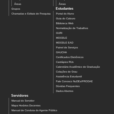
Áreas
Áreas
Estudantes
Grupos
Chamadas e Editais de Pesquisa
Portal do Aluno
Guia do Calouro
Biblioteca Web
Normalização de Trabalhos
GURI
MOODLE
MOODLE EAD
Painel de Serviços
GAUCHA
Certificados Eletrônicos
Cardápios RUs
Calendário Acadêmico de Graduação
Colações de Grau
Assistência Estudantil
Fale Conosco NuDEs/PRODAE
Dúvidas Frequentes
Dados Abertos
Servidores
Manual do Servidor
Mapa Horários Docentes
Manual de Conduta do Agente Público