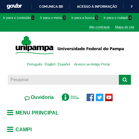
Pular
COMUNICA BR
ACESSO À INFORMAÇÃO
PART
para o
IR
Ir para o conteúdo
1
Ir para o menu
2
Ir para a busca
3
Ir para o rodapé
4
conteúdo
PARA
principal
Alto contraste
Mapa do site
O
CONTEÚDO
Português
English
Español
Acesso ao Antigo Portal
Ouvidoria
MENU PRINCIPAL
CAMPI