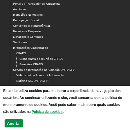
Portal da Transparência Unipampa
Auditorias
Instruções Normativas
Participação Social
Convênios e Transferências
Receitas e Despesas
Licitações e Contratos
Servidores
Informações Classificadas
CPADS
Cronograma de reuniões CPADS
Reuniões CPADS
Serviço de Informação ao Cidadão UNIPAMPA
Vídeos Lei de Acesso à Informação
Notícias SIC UNIPAMPA
Relatórios Estatísticos SIC UNIPAMPA
Este site utiliza cookies para melhorar a experiência de navegação dos
Fluxograma SIC UNIPAMPA
usuários. Ao continuar utilizando o site, você concorda com a política de
Perguntas Frequentes
Dados Abertos
monitoramento de cookies. Você pode saber mais sobre quais cookies
Sobre a Lei de Acesso à Informação
são utilizados na
Política de cookies
.
LGPD - Lei Geral de Proteção de Dados Pessoais
Transparência e Prestação de Contas
Aceitar
Consulta Processos Públicos