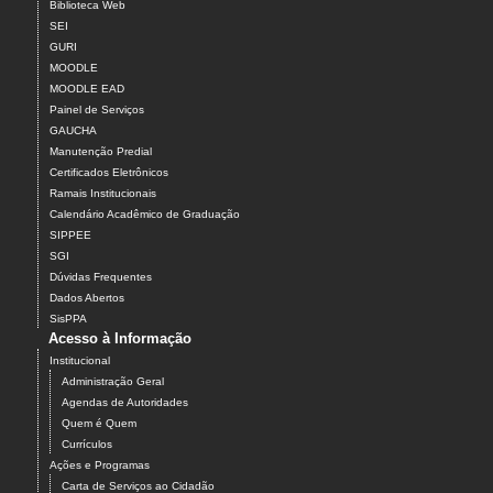
Biblioteca Web
SEI
GURI
MOODLE
MOODLE EAD
Painel de Serviços
GAUCHA
Manutenção Predial
Certificados Eletrônicos
Ramais Institucionais
Calendário Acadêmico de Graduação
SIPPEE
SGI
Dúvidas Frequentes
Dados Abertos
SisPPA
Acesso à Informação
Institucional
Administração Geral
Agendas de Autoridades
Quem é Quem
Currículos
Ações e Programas
Carta de Serviços ao Cidadão