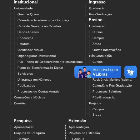
Institucional
Ingresso
Universidade
Graduação
Quem é Quem
Pós-Graduação
Ensino
Calendário Acadêmico de Graduação
Carta de Serviços ao Cidadão
Graduação
Dados Abertos
Cursos
Endereços
Campus
Estatuto
Áreas
Identidade Visual
Outras Informações
Organograma Institucional
Pós-Graduação
PDI - Plano de Desenvolvimento Institucional
Cursos
Plano de Transformação Digital
Campus
Servidores
Áreas
Unipampa em Números
Residência Multiprofissional
Publicações
Calendário Pós-Graduação
Processos de Contas Anuais
Processos Seletivos
Comissões e Núcleos
Pós-Graduação
Comitês
Projetos
Campus
Áreas
Pesquisa
Extensão
Apresentação
Apresentação
Projetos de Pesquisa
Projetos de Extensão
Campus
Campus