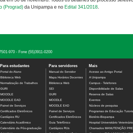
o (Prograd)
da Unipampa e no
Edital 341/2018
.
7501-970 - Fone (55)3911-0200
Para estudantes
Para servidores
Mais
Portal do Aluno
Manual do Servidor
Acesso ao Antigo Portal
Biblioteca Web
Mapa Horários Docentes
A Unipampa
Normalização de Trabalhos
Biblioteca Web
Campus - Telefones
GURI
SEI
Disponibilidade de Salas
MOODLE
GURI
Reserva de Salas
MOODLE EAD
MOODLE
Eventos
Painel de Serviços
MOODLE EAD
Núcleos de pesquisa
Certificados Eletrônicos
Painel de Serviços
Programas de Educação Tutoria
Cardápios RU
Certificados Eletrônicos
Biotério-Biopampa
Calendário Acadêmico
Guia Telefônico
Hospital Universitário Veterinário
Calendário da Pós-graduação
Cardápios RUs
Chamados MANUTENÇÃO PRE