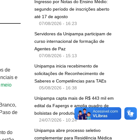
Ingresso por Notas do Ensino Médio:
segundo período de inscrições aberto
até 17 de agosto
07/08/2026 - 16:23
Servidores da Unipampa participam de
curso internacional de formação de
Agentes de Paz
07/08/2026 - 15:13
Unipampa inicia recebimento de
os de
solicitações de Reconhecimento de
nciais e
Saberes e Competências para TAEs
r
meio
05/08/2026 - 16:38
Unipampa capta mais de R$ 443 mil em
 Branco,
edital da Fapergs e amplia quadro de
 Paso de
bolsistas de produtividade do CNPq
24/07/2026 - 10:24
Unipampa abre processo seletivo
nto do
complementar para Residência Médica
o estão