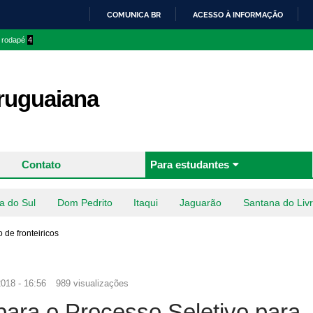
Pular
COMUNICA BR
ACESSO À INFORMAÇÃO
para o
IR
o rodapé
4
conteúdo
PARA
principal
O
CONTEÚDO
uguaiana
Contato
Para estudantes
a do Sul
Dom Pedrito
Itaqui
Jaguarão
Santana do Liv
 de fronteiricos
018 - 16:56
989 visualizações
ara o Processo Seletivo para