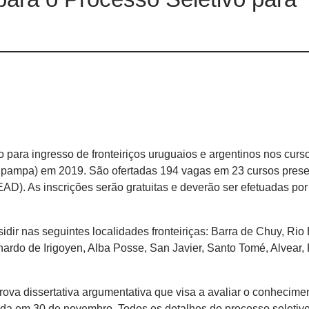
o para ingresso de fronteiriços uruguaios e argentinos nos curs
pampa) em 2019. São ofertadas 194 vagas em 23 cursos prese
AD). As inscrições serão gratuitas e deverão ser efetuadas po
idir nas seguintes localidades fronteiriças: Barra de Chuy, Rio
rnardo de Irigoyen, Alba Posse, San Javier, Santo Tomé, Alvear,
rova dissertativa argumentativa que visa a avaliar o conhecime
cada em 30 de novembro. Todos os detalhes do processo seletiv