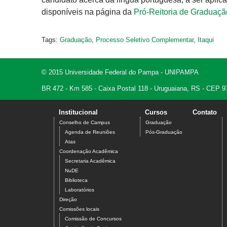
disponíveis na página da
Pró-Reitoria de Graduaçã
Tags:
Graduação
,
Processo Seletivo Complementar
,
Itaqui
© 2015 Universidade Federal do Pampa - UNIPAMPA
BR 472 - Km 585 - Caixa Postal 118 - Uruguaiana, RS - CEP 9
Institucional
Cursos
Contato
Conselho de Campus
Graduação
Agenda de Reuniões
Pós-Graduação
Atas
Coordenação Acadêmica
Secretaria Acadêmica
NuDE
Biblioteca
Laboratórios
Direção
Comissões locais
Comissão de Concursos