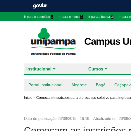
Ir para o conteúdo
1
Ir para o menu
2
Ir para a busca
3
Ir para 
Campus Ur
Institucional
Cursos
Portal Institucional
Alegrete
Bagé
Caçapav
Início
>
Comecam inscricoes para o processo seletivo para ingresso
Data de publicação
28/09/2018 - 16:19
Atualizado em
28/09/2
Começam as inscrições p