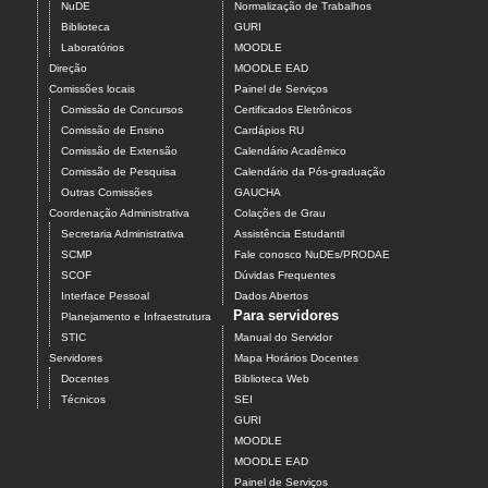
NuDE
Normalização de Trabalhos
Biblioteca
GURI
Laboratórios
MOODLE
Direção
MOODLE EAD
Comissões locais
Painel de Serviços
Comissão de Concursos
Certificados Eletrônicos
Comissão de Ensino
Cardápios RU
Comissão de Extensão
Calendário Acadêmico
Comissão de Pesquisa
Calendário da Pós-graduação
Outras Comissões
GAUCHA
Coordenação Administrativa
Colações de Grau
Secretaria Administrativa
Assistência Estudantil
SCMP
Fale conosco NuDEs/PRODAE
SCOF
Dúvidas Frequentes
Interface Pessoal
Dados Abertos
Para servidores
Planejamento e Infraestrutura
STIC
Manual do Servidor
Servidores
Mapa Horários Docentes
Docentes
Biblioteca Web
Técnicos
SEI
GURI
MOODLE
MOODLE EAD
Painel de Serviços