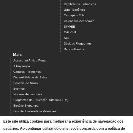
Certificados Eletrônicos
Guia Telefônico
Cardápios RUs
Calendário Acadêmico
SIPPEE
GAUCHA
SGI
Dúvidas Frequentes
Dados Abertos
Mais
Acesso ao Antigo Portal
A Unipampa
Campus - Telefones
Disponibilidade de Salas
Reserva de Salas
Eventos
Núcleos de pesquisa
Programas de Educação Tutorial (PETs)
Biotério-Biopampa
Hospital Universitário Veterinário
Chamados MANUTENÇÃO PREDIAL E AR-CONDICIONADO
Este site utiliza cookies para melhorar a experiência de navegação dos
Chamados TIC-ASCOM-DIV BIBLIOTECAS-PROCADI
usuários. Ao continuar utilizando o site, você concorda com a política de
Comissão Eleitoral Local (CEL campus Uruguaiana)