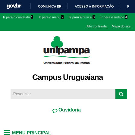
Pular
COMUNICA BR
ACESSO À INFORMAÇÃO
PART
para o
IR
Ir para o conteúdo
1
Ir para o menu
2
Ir para a busca
3
Ir para o rodapé
4
conteúdo
PARA
principal
Alto contraste
Mapa do site
O
CONTEÚDO
Campus Uruguaiana
Ouvidoria
MENU PRINCIPAL