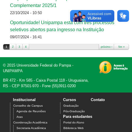
Complementar 2025/1
22/10/2024 - 10:50
Oportunidade! Unipampa está com três processos
seletivos abertos para ingresso na Instituição
09/07/2024 - 16:41
1
2
3
4
próximo ›
fim »
Páginas
© 2015 Universidade Federal do Pampa -
UNIPAMPA
BR 472 - Km 585 - Caixa Postal 118 - Uruguaiana,
RS - CEP 97501-970 - Fone (55)3911-0200
Institucional
Cursos
Contato
Conselho de Campus
Graduação
Agenda de Reuniões
Pós-Graduação
Para estudantes
Atas
Coordenação Acadêmica
Portal do Aluno
Secretaria Acadêmica
Biblioteca Web