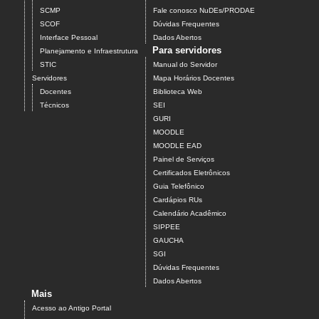
SCMP
Fale conosco NuDEs/PRODAE
SCOF
Dúvidas Frequentes
Interface Pessoal
Dados Abertos
Para servidores
Planejamento e Infraestrutura
STIC
Manual do Servidor
Servidores
Mapa Horários Docentes
Docentes
Biblioteca Web
Técnicos
SEI
GURI
MOODLE
MOODLE EAD
Painel de Serviços
Certificados Eletrônicos
Guia Telefônico
Cardápios RUs
Calendário Acadêmico
SIPPEE
GAUCHA
SGI
Dúvidas Frequentes
Dados Abertos
Mais
Acesso ao Antigo Portal