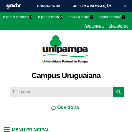
Pular
COMUNICA BR
ACESSO À INFORMAÇÃO
PART
para o
IR
Ir para o conteúdo
1
Ir para o menu
2
Ir para a busca
3
Ir para o rodapé
4
conteúdo
PARA
principal
Alto contraste
Mapa do site
O
CONTEÚDO
Campus Uruguaiana
Ouvidoria
MENU PRINCIPAL