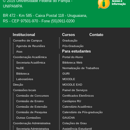
© 2015 Universidade Federal do Pampa -
UNIPAMPA
BR 472 - Km 585 - Caixa Postal 118 - Uruguaiana,
RS - CEP 97501-970 - Fone (55)3911-0200
Institucional
Cursos
Contato
Conselho de Campus
Graduação
Agenda de Reuniões
Pós-Graduação
Para estudantes
Atas
Coordenação Acadêmica
Portal do Aluno
Secretaria Acadêmica
Biblioteca Web
NuDE
Normalização de Trabalhos
Biblioteca
GURI
Laboratórios
MOODLE
Direção
MOODLE EAD
Comissões locais
Painel de Serviços
Comissão de Concursos
Certificados Eletrônicos
Comissão de Ensino
Cardápios RU
Comissão de Extensão
Calendário Acadêmico
Comissão de Pesquisa
Calendário da Pós-graduação
Outras Comissões
GAUCHA
Coordenação Administrativa
Colações de Grau
Secretaria Administrativa
Assistência Estudantil