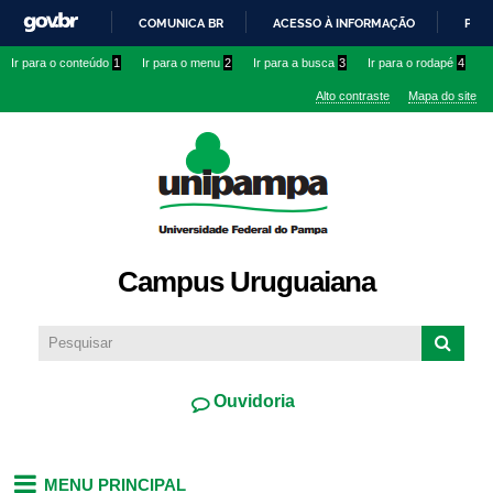
Pular
COMUNICA BR
ACESSO À INFORMAÇÃO
PART
para o
IR
Ir para o conteúdo
1
Ir para o menu
2
Ir para a busca
3
Ir para o rodapé
4
conteúdo
PARA
principal
Alto contraste
Mapa do site
O
CONTEÚDO
Campus Uruguaiana
Ouvidoria
MENU PRINCIPAL