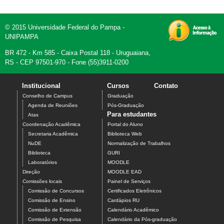
© 2015 Universidade Federal do Pampa -
UNIPAMPA
BR 472 - Km 585 - Caixa Postal 118 - Uruguaiana,
RS - CEP 97501-970 - Fone (55)3911-0200
Institucional
Cursos
Contato
Conselho de Campus
Graduação
Agenda de Reuniões
Pós-Graduação
Para estudantes
Atas
Coordenação Acadêmica
Portal do Aluno
Secretaria Acadêmica
Biblioteca Web
NuDE
Normalização de Trabalhos
Biblioteca
GURI
Laboratórios
MOODLE
Direção
MOODLE EAD
Comissões locais
Painel de Serviços
Comissão de Concursos
Certificados Eletrônicos
Comissão de Ensino
Cardápios RU
Comissão de Extensão
Calendário Acadêmico
Comissão de Pesquisa
Calendário da Pós-graduação