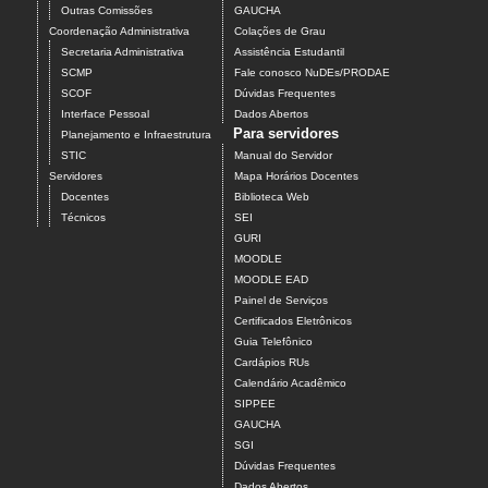
Outras Comissões
GAUCHA
Coordenação Administrativa
Colações de Grau
Secretaria Administrativa
Assistência Estudantil
SCMP
Fale conosco NuDEs/PRODAE
SCOF
Dúvidas Frequentes
Interface Pessoal
Dados Abertos
Para servidores
Planejamento e Infraestrutura
STIC
Manual do Servidor
Servidores
Mapa Horários Docentes
Docentes
Biblioteca Web
Técnicos
SEI
GURI
MOODLE
MOODLE EAD
Painel de Serviços
Certificados Eletrônicos
Guia Telefônico
Cardápios RUs
Calendário Acadêmico
SIPPEE
GAUCHA
SGI
Dúvidas Frequentes
Dados Abertos