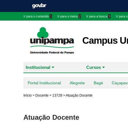
Ir para o conteúdo
1
Ir para o menu
2
Ir para a busca
3
Ir para 
Campus Ur
Institucional
Cursos
Portal Institucional
Alegrete
Bagé
Caçapav
Início
>
Docente
>
13728
>
Atuação Docente
Atuação Docente