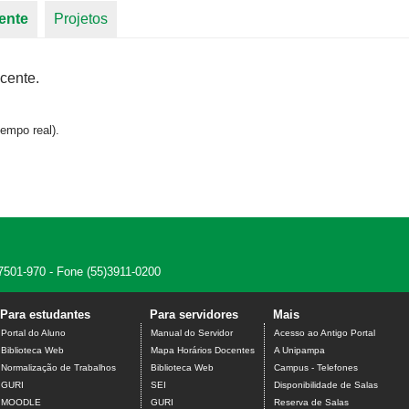
ente
(aba ativa)
Projetos
cente.
empo real).
7501-970 - Fone (55)3911-0200
Para estudantes
Para servidores
Mais
Portal do Aluno
Manual do Servidor
Acesso ao Antigo Portal
Biblioteca Web
Mapa Horários Docentes
A Unipampa
Normalização de Trabalhos
Biblioteca Web
Campus - Telefones
GURI
SEI
Disponibilidade de Salas
MOODLE
GURI
Reserva de Salas