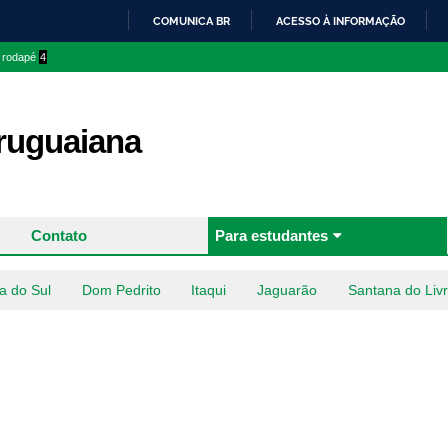
Pular
COMUNICA BR
ACESSO À INFORMAÇÃO
para o
IR
o rodapé
4
conteúdo
PARA
principal
O
CONTEÚDO
uguaiana
Contato
Para estudantes
a do Sul
Dom Pedrito
Itaqui
Jaguarão
Santana do Liv