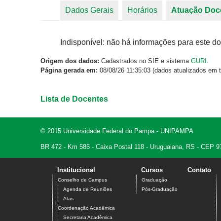
Dados Gerais
Horários
Atuação Doc
Abas primárias
Indisponível: não há informações para este do
Origem dos dados:
Cadastrados no SIE e sistema
GURI
.
Página gerada em:
08/08/26 11:35:03 (dados atualizados em t
Lista de Docentes
© 2015 Universidade Federal do Pampa - UNIPAMPA
BR 472 - Km 585 - Caixa Postal 118 - Uruguaiana, RS - CEP 9
Institucional
Cursos
Contato
Conselho de Campus
Graduação
Agenda de Reuniões
Pós-Graduação
Atas
Coordenação Acadêmica
Secretaria Acadêmica