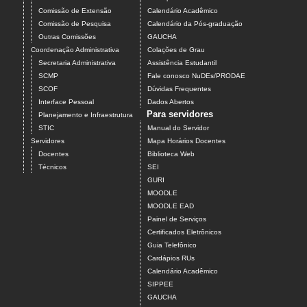
Comissão de Extensão
Calendário Acadêmico
Comissão de Pesquisa
Calendário da Pós-graduação
Outras Comissões
GAUCHA
Coordenação Administrativa
Colações de Grau
Secretaria Administrativa
Assistência Estudantil
SCMP
Fale conosco NuDEs/PRODAE
SCOF
Dúvidas Frequentes
Interface Pessoal
Dados Abertos
Para servidores
Planejamento e Infraestrutura
STIC
Manual do Servidor
Servidores
Mapa Horários Docentes
Docentes
Biblioteca Web
Técnicos
SEI
GURI
MOODLE
MOODLE EAD
Painel de Serviços
Certificados Eletrônicos
Guia Telefônico
Cardápios RUs
Calendário Acadêmico
SIPPEE
GAUCHA