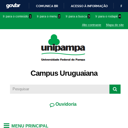
Pular
COMUNICA BR
ACESSO À INFORMAÇÃO
PART
para o
IR
Ir para o conteúdo
1
Ir para o menu
2
Ir para a busca
3
Ir para o rodapé
4
conteúdo
PARA
principal
Alto contraste
Mapa do site
O
CONTEÚDO
Campus Uruguaiana
Ouvidoria
MENU PRINCIPAL