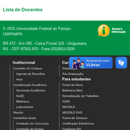
Lista de Docentes
© 2015 Universidade Federal do Pampa -
UNIPAMPA
BR 472 - Km 585 - Caixa Postal 118 - Uruguaiana,
RS - CEP 97501-970 - Fone (55)3911-0200
Institucional
Cursos
Contato
Conselho de Campus
Graduação
Agenda de Reuniões
Pós-Graduação
Para estudantes
Atas
Coordenação Acadêmica
Portal do Aluno
Secretaria Acadêmica
Biblioteca Web
NuDE
Normalização de Trabalhos
Biblioteca
GURI
Laboratórios
MOODLE
Direção
MOODLE EAD
Comissões locais
Painel de Serviços
Comissão de Concursos
Certificados Eletrônicos
Comissão de Ensino
Cardápios RU