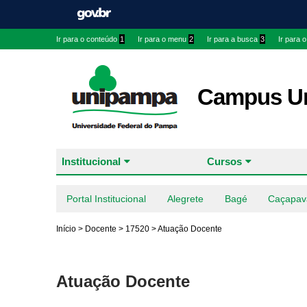
Ir para o conteúdo
1
Ir para o menu
2
Ir para a busca
3
Ir para 
Campus Ur
Institucional
Cursos
Portal Institucional
Alegrete
Bagé
Caçapav
Início
>
Docente
>
17520
>
Atuação Docente
Atuação Docente