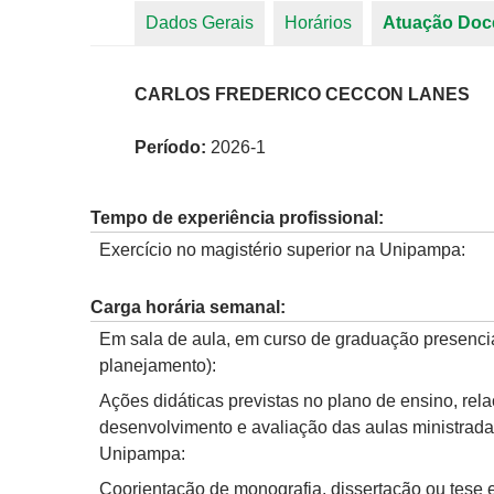
Dados Gerais
Horários
Atuação Doc
Abas primárias
CARLOS FREDERICO CECCON LANES
Período:
2026-1
Tempo de experiência profissional:
Exercício no magistério superior na Unipampa:
Carga horária semanal:
Em sala de aula, em curso de graduação presencia
planejamento):
Ações didáticas previstas no plano de ensino, rel
desenvolvimento e avaliação das aulas ministrad
Unipampa:
Coorientação de monografia, dissertação ou tese