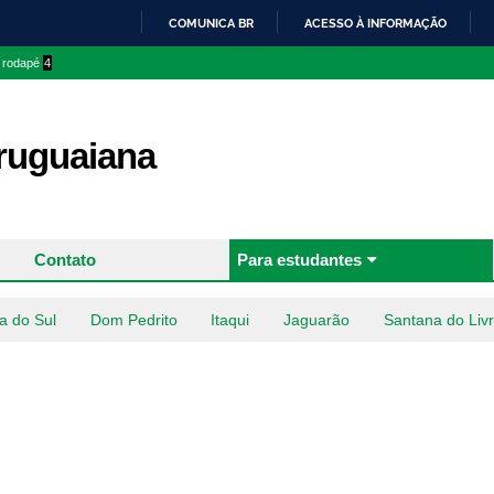
Pular
COMUNICA BR
ACESSO À INFORMAÇÃO
para o
IR
o rodapé
4
conteúdo
PARA
principal
O
CONTEÚDO
uguaiana
Contato
Para estudantes
a do Sul
Dom Pedrito
Itaqui
Jaguarão
Santana do Liv