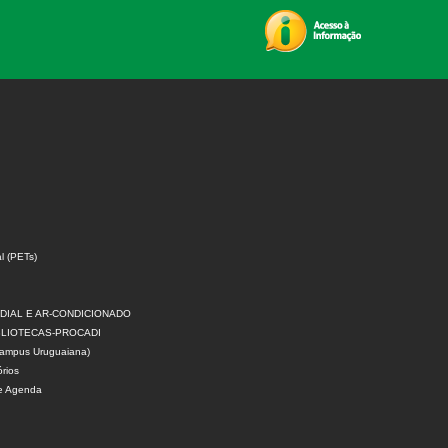
l (PETs)
DIAL E AR-CONDICIONADO
IBLIOTECAS-PROCADI
 campus Uruguaiana)
rios
 e Agenda