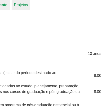
ente
(aba ativa)
Projetos
10 anos
l (incluindo período destinado ao
8.00
acionadas ao estudo, planejamento, preparação,
as nos cursos de graduação e pós-graduação da
8.00
 em programa de pós-graduação presencial ou à