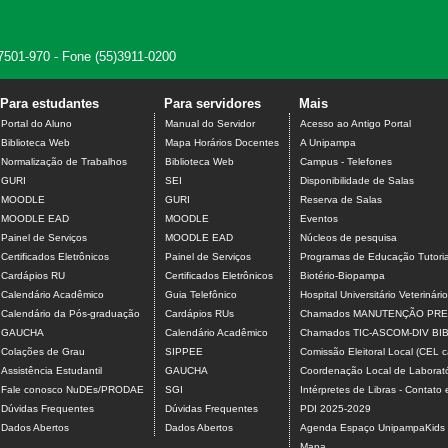
7501-970 - Fone (55)3911-0200
Para estudantes
Para servidores
Mais
Portal do Aluno
Manual do Servidor
Acesso ao Antigo Portal
Biblioteca Web
Mapa Horários Docentes
A Unipampa
Normalização de Trabalhos
Biblioteca Web
Campus - Telefones
GURI
SEI
Disponibilidade de Salas
MOODLE
GURI
Reserva de Salas
MOODLE EAD
MOODLE
Eventos
Painel de Serviços
MOODLE EAD
Núcleos de pesquisa
Certificados Eletrônicos
Painel de Serviços
Programas de Educação Tutoria
Cardápios RU
Certificados Eletrônicos
Biotério-Biopampa
Calendário Acadêmico
Guia Telefônico
Hospital Universitário Veterinário
Calendário da Pós-graduação
Cardápios RUs
Chamados MANUTENÇÃO PRE
GAUCHA
Calendário Acadêmico
Chamados TIC-ASCOM-DIV B
Colações de Grau
SIPPEE
Comissão Eleitoral Local (CEL
Assistência Estudantil
GAUCHA
Coordenação Local de Laborató
Fale conosco NuDEs/PRODAE
SGI
Intérpretes de Libras - Contato
Dúvidas Frequentes
Dúvidas Frequentes
PDI 2025-2029
Dados Abertos
Dados Abertos
Agenda Espaço UnipampaKids
Mapa