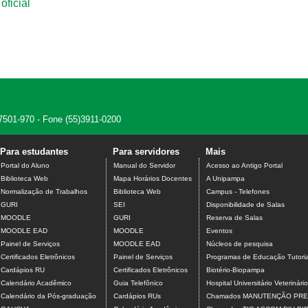
oficial
7501-970 - Fone (55)3911-0200
Para estudantes
Para servidores
Mais
Portal do Aluno
Manual do Servidor
Acesso ao Antigo Portal
Biblioteca Web
Mapa Horários Docentes
A Unipampa
Normalização de Trabalhos
Biblioteca Web
Campus - Telefones
GURI
SEI
Disponibilidade de Salas
MOODLE
GURI
Reserva de Salas
MOODLE EAD
MOODLE
Eventos
Painel de Serviços
MOODLE EAD
Núcleos de pesquisa
Certificados Eletrônicos
Painel de Serviços
Programas de Educação Tutoria
Cardápios RU
Certificados Eletrônicos
Biotério-Biopampa
Calendário Acadêmico
Guia Telefônico
Hospital Universitário Veterinário
Calendário da Pós-graduação
Cardápios RUs
Chamados MANUTENÇÃO PRE