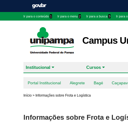
Ir para o conteúdo
1
Ir para o menu
2
Ir para a busca
3
Ir para 
Campus Ur
Institucional
Cursos
Portal Institucional
Alegrete
Bagé
Caçapav
Início
>
Informações sobre Frota e Logística
Informações sobre Frota e Logí