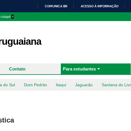
Pular
COMUNICA BR
ACESSO À INFORMAÇÃO
para o
IR
o rodapé
4
conteúdo
PARA
principal
O
CONTEÚDO
uguaiana
Contato
Para estudantes
a do Sul
Dom Pedrito
Itaqui
Jaguarão
Santana do Liv
stica