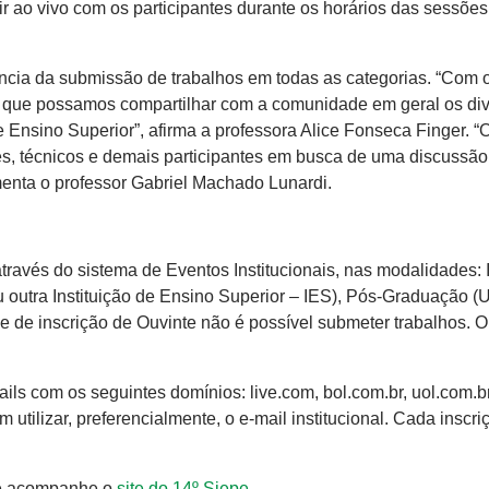
ir ao vivo com os participantes durante os horários das sessões
ância da submissão de trabalhos em todas as categorias. “Com 
l que possamos compartilhar com a comunidade em geral os di
e Ensino Superior”, afirma a professora Alice Fonseca Finger. “
es, técnicos e demais participantes em busca de uma discussão 
enta o professor Gabriel Machado Lunardi.
 através do sistema de Eventos Institucionais, nas modalidades: 
 outra Instituição de Ensino Superior – IES), Pós-Graduação 
e de inscrição de Ouvinte não é possível submeter trabalhos. O
ails com os seguintes domínios: live.com, bol.com.br, uol.com.br
utilizar, preferencialmente, o e-mail institucional. Cada inscri
 acompanhe o
site do 14º Siepe
.