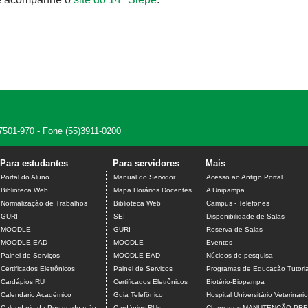
7501-970 - Fone (55)3911-0200
Para estudantes
Para servidores
Mais
Portal do Aluno
Manual do Servidor
Acesso ao Antigo Portal
Biblioteca Web
Mapa Horários Docentes
A Unipampa
Normalização de Trabalhos
Biblioteca Web
Campus - Telefones
GURI
SEI
Disponibilidade de Salas
MOODLE
GURI
Reserva de Salas
MOODLE EAD
MOODLE
Eventos
Painel de Serviços
MOODLE EAD
Núcleos de pesquisa
Certificados Eletrônicos
Painel de Serviços
Programas de Educação Tutoria
Cardápios RU
Certificados Eletrônicos
Biotério-Biopampa
Calendário Acadêmico
Guia Telefônico
Hospital Universitário Veterinário
Calendário da Pós-graduação
Cardápios RUs
Chamados MANUTENÇÃO PRE