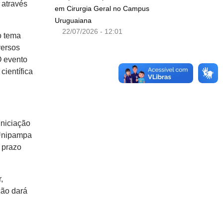
 através
em Cirurgia Geral no Campus
Uruguaiana
22/07/2026 - 12:01
o tema
versos
O evento
científica
Iniciação
(Unipampa
 prazo
,
ção dará