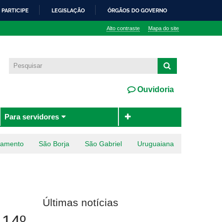
PARTICIPE
LEGISLAÇÃO
ÓRGÃOS DO GOVERNO
Alto contraste
Mapa do site
Ouvidoria
Para servidores
ramento
São Borja
São Gabriel
Uruguaiana
Últimas notícias
 14º