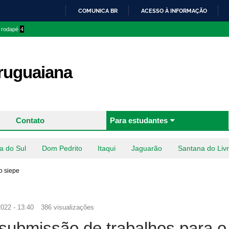
Pular
COMUNICA BR
ACESSO À INFORMAÇÃO
para o
IR
o rodapé
4
conteúdo
PARA
principal
O
CONTEÚDO
uguaiana
Contato
Para estudantes
a do Sul
Dom Pedrito
Itaqui
Jaguarão
Santana do Liv
o siepe
022 - 13:40
386 visualizações
submissão de trabalhos para o