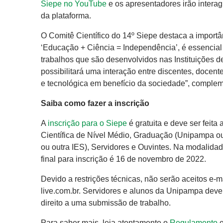
Siepe no YouTube
e os apresentadores irão interag
da plataforma.
O Comitê Científico do 14º Siepe destaca a import
‘Educação + Ciência = Independência’, é essencia
trabalhos que são desenvolvidos nas Instituições d
possibilitará uma interação entre discentes, docent
e tecnológica em benefício da sociedade”, complem
Saiba como fazer a inscrição
A
inscrição para o Siepe
é gratuita e deve ser feita
Científica de Nível Médio, Graduação (Unipampa ou
ou outra IES), Servidores e Ouvintes. Na modalidad
final para inscrição é 16 de novembro de 2022.
Devido a restrições técnicas, não serão aceitos e-m
live.com.br. Servidores e alunos da Unipampa devem 
direito a uma submissão de trabalho.
Para saber mais, leia atentamente o
Regulamento
e