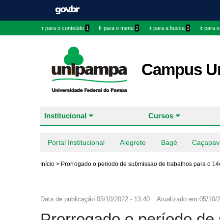
Ir para o conteúdo
1
Ir para o menu
2
Ir para a busca
3
Ir para 
Campus Ur
Institucional
Cursos
Portal Institucional
Alegrete
Bagé
Caçapav
Início
>
Prorrogado o periodo de submissao de trabalhos para o 14
Data de publicação
05/10/2022 - 13:40
Atualizado em
05/10/2
Prorrogado o período de 