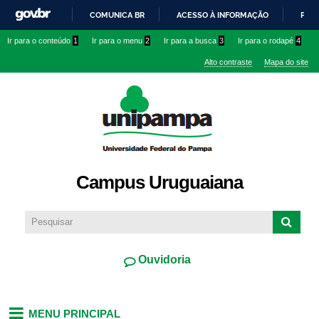
Pular
COMUNICA BR
ACESSO À INFORMAÇÃO
PART
para o
IR
Ir para o conteúdo
1
Ir para o menu
2
Ir para a busca
3
Ir para o rodapé
4
conteúdo
PARA
principal
Alto contraste
Mapa do site
O
CONTEÚDO
Campus Uruguaiana
Ouvidoria
MENU PRINCIPAL