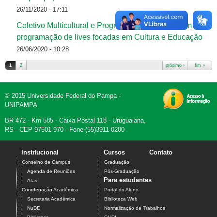
26/11/2020 - 17:11
Coletivo Multicultural e Programa Tramas divulgam
programação de lives focadas em Cultura e Educação
26/06/2020 - 10:28
1
2
próximo ›
fim »
Páginas
© 2015 Universidade Federal do Pampa -
UNIPAMPA
BR 472 - Km 585 - Caixa Postal 118 - Uruguaiana,
RS - CEP 97501-970 - Fone (55)3911-0200
Institucional
Cursos
Contato
Conselho de Campus
Graduação
Agenda de Reuniões
Pós-Graduação
Para estudantes
Atas
Coordenação Acadêmica
Portal do Aluno
Secretaria Acadêmica
Biblioteca Web
NuDE
Normalização de Trabalhos