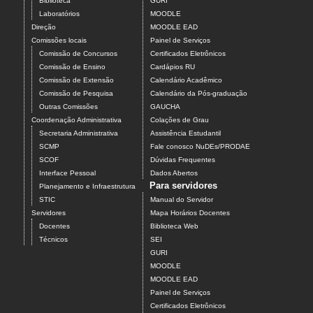
Biblioteca
GURI
Laboratórios
MOODLE
Direção
MOODLE EAD
Comissões locais
Painel de Serviços
Comissão de Concursos
Certificados Eletrônicos
Comissão de Ensino
Cardápios RU
Comissão de Extensão
Calendário Acadêmico
Comissão de Pesquisa
Calendário da Pós-graduação
Outras Comissões
GAUCHA
Coordenação Administrativa
Colações de Grau
Secretaria Administrativa
Assistência Estudantil
SCMP
Fale conosco NuDEs/PRODAE
SCOF
Dúvidas Frequentes
Interface Pessoal
Dados Abertos
Para servidores
Planejamento e Infraestrutura
STIC
Manual do Servidor
Servidores
Mapa Horários Docentes
Docentes
Biblioteca Web
Técnicos
SEI
GURI
MOODLE
MOODLE EAD
Painel de Serviços
Certificados Eletrônicos