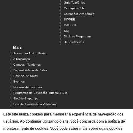
Guia Telefônico
Cardápios RUs
Calendário Acadêmico
SIPPEE
GAUCHA
SGI
Dúvidas Frequentes
Dados Abertos
Mais
Acesso ao Antigo Portal
A Unipampa
Campus - Telefones
Disponibilidade de Salas
Reserva de Salas
Eventos
Núcleos de pesquisa
Programas de Educação Tutorial (PETs)
Biotério-Biopampa
Hospital Universitário Veterinário
Chamados MANUTENÇÃO PREDIAL E AR-CONDICIONADO
Este site utiliza cookies para melhorar a experiência de navegação dos
Chamados TIC-ASCOM-DIV BIBLIOTECAS-PROCADI
usuários. Ao continuar utilizando o site, você concorda com a política de
Comissão Eleitoral Local (CEL campus Uruguaiana)
Coordenação Local de Laboratórios
monitoramento de cookies. Você pode saber mais sobre quais cookies
Intérpretes de Libras - Contato e Agenda