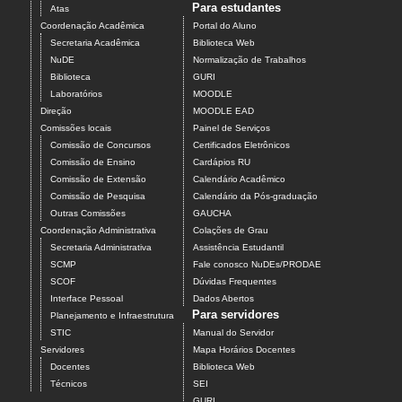
Para estudantes
Atas
Coordenação Acadêmica
Portal do Aluno
Secretaria Acadêmica
Biblioteca Web
NuDE
Normalização de Trabalhos
Biblioteca
GURI
Laboratórios
MOODLE
Direção
MOODLE EAD
Comissões locais
Painel de Serviços
Comissão de Concursos
Certificados Eletrônicos
Comissão de Ensino
Cardápios RU
Comissão de Extensão
Calendário Acadêmico
Comissão de Pesquisa
Calendário da Pós-graduação
Outras Comissões
GAUCHA
Coordenação Administrativa
Colações de Grau
Secretaria Administrativa
Assistência Estudantil
SCMP
Fale conosco NuDEs/PRODAE
SCOF
Dúvidas Frequentes
Interface Pessoal
Dados Abertos
Para servidores
Planejamento e Infraestrutura
STIC
Manual do Servidor
Servidores
Mapa Horários Docentes
Docentes
Biblioteca Web
Técnicos
SEI
GURI