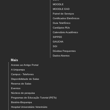
MOODLE
MOODLE EAD
Painel de Serviços
Certificados Eletrônicos
Guia Telefônico
Cardápios RUs
Calendário Acadêmico
SIPPEE
GAUCHA
SGI
Dúvidas Frequentes
Dados Abertos
Mais
Acesso ao Antigo Portal
A Unipampa
Campus - Telefones
Disponibilidade de Salas
Reserva de Salas
Eventos
Núcleos de pesquisa
Programas de Educação Tutorial (PETs)
Biotério-Biopampa
Hospital Universitário Veterinário