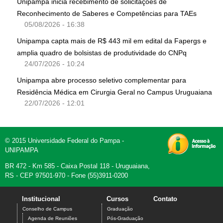
Unipampa inicia recebimento de solicitações de
Reconhecimento de Saberes e Competências para TAEs
05/08/2026 - 16:38
Unipampa capta mais de R$ 443 mil em edital da Fapergs e
amplia quadro de bolsistas de produtividade do CNPq
24/07/2026 - 10:24
Unipampa abre processo seletivo complementar para
Residência Médica em Cirurgia Geral no Campus Uruguaiana
22/07/2026 - 12:01
© 2015 Universidade Federal do Pampa -
UNIPAMPA
BR 472 - Km 585 - Caixa Postal 118 - Uruguaiana,
RS - CEP 97501-970 - Fone (55)3911-0200
Institucional
Cursos
Contato
Conselho de Campus
Graduação
Agenda de Reuniões
Pós-Graduação