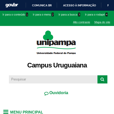
Pular
COMUNICA BR
ACESSO À INFORMAÇÃO
PART
para o
IR
Ir para o conteúdo
1
Ir para o menu
2
Ir para a busca
3
Ir para o rodapé
4
conteúdo
PARA
principal
Alto contraste
Mapa do site
O
CONTEÚDO
Campus Uruguaiana
Ouvidoria
MENU PRINCIPAL