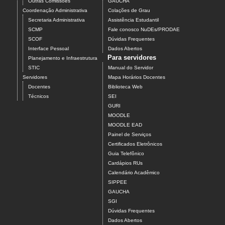
Outras Comissões
GAUCHA
Coordenação Administrativa
Colações de Grau
Secretaria Administrativa
Assistência Estudantil
SCMP
Fale conosco NuDEs/PRODAE
SCOF
Dúvidas Frequentes
Interface Pessoal
Dados Abertos
Para servidores
Planejamento e Infraestrutura
STIC
Manual do Servidor
Servidores
Mapa Horários Docentes
Docentes
Biblioteca Web
Técnicos
SEI
GURI
MOODLE
MOODLE EAD
Painel de Serviços
Certificados Eletrônicos
Guia Telefônico
Cardápios RUs
Calendário Acadêmico
SIPPEE
GAUCHA
SGI
Dúvidas Frequentes
Dados Abertos