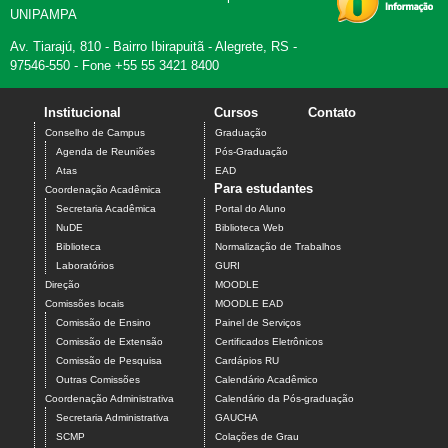
UNIPAMPA
Av. Tiarajú, 810 - Bairro Ibirapuitã - Alegrete, RS -
97546-550 - Fone +55 55 3421 8400
Institucional
Cursos
Contato
Conselho de Campus
Graduação
Agenda de Reuniões
Pós-Graduação
Atas
EAD
Para estudantes
Coordenação Acadêmica
Secretaria Acadêmica
Portal do Aluno
NuDE
Biblioteca Web
Biblioteca
Normalização de Trabalhos
Laboratórios
GURI
Direção
MOODLE
Comissões locais
MOODLE EAD
Comissão de Ensino
Painel de Serviços
Comissão de Extensão
Certificados Eletrônicos
Comissão de Pesquisa
Cardápios RU
Outras Comissões
Calendário Acadêmico
Coordenação Administrativa
Calendário da Pós-graduação
Secretaria Administrativa
GAUCHA
SCMP
Colações de Grau