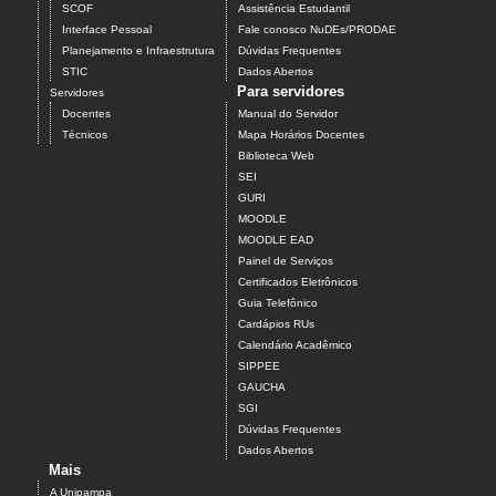
SCOF
Assistência Estudantil
Interface Pessoal
Fale conosco NuDEs/PRODAE
Planejamento e Infraestrutura
Dúvidas Frequentes
STIC
Dados Abertos
Para servidores
Servidores
Docentes
Manual do Servidor
Técnicos
Mapa Horários Docentes
Biblioteca Web
SEI
GURI
MOODLE
MOODLE EAD
Painel de Serviços
Certificados Eletrônicos
Guia Telefônico
Cardápios RUs
Calendário Acadêmico
SIPPEE
GAUCHA
SGI
Dúvidas Frequentes
Dados Abertos
Mais
A Unipampa