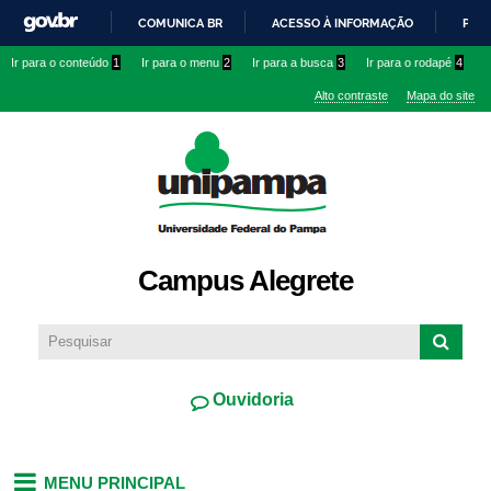
Pular
COMUNICA BR
ACESSO À INFORMAÇÃO
PART
para o
IR
Ir para o conteúdo
1
Ir para o menu
2
Ir para a busca
3
Ir para o rodapé
4
conteúdo
PARA
principal
Alto contraste
Mapa do site
O
CONTEÚDO
Campus Alegrete
Ouvidoria
MENU PRINCIPAL