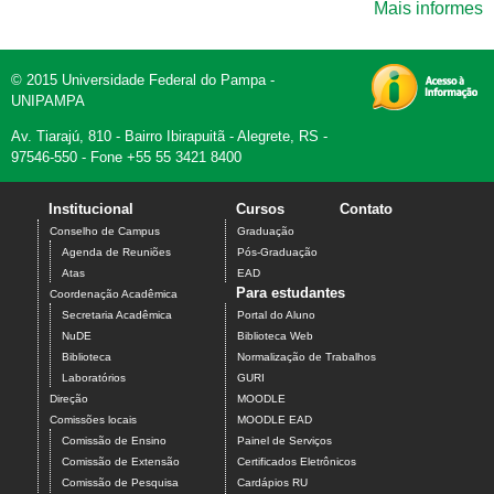
Mais informes
© 2015 Universidade Federal do Pampa -
UNIPAMPA
Av. Tiarajú, 810 - Bairro Ibirapuitã - Alegrete, RS -
97546-550 - Fone +55 55 3421 8400
Institucional
Cursos
Contato
Conselho de Campus
Graduação
Agenda de Reuniões
Pós-Graduação
Atas
EAD
Para estudantes
Coordenação Acadêmica
Secretaria Acadêmica
Portal do Aluno
NuDE
Biblioteca Web
Biblioteca
Normalização de Trabalhos
Laboratórios
GURI
Direção
MOODLE
Comissões locais
MOODLE EAD
Comissão de Ensino
Painel de Serviços
Comissão de Extensão
Certificados Eletrônicos
Comissão de Pesquisa
Cardápios RU