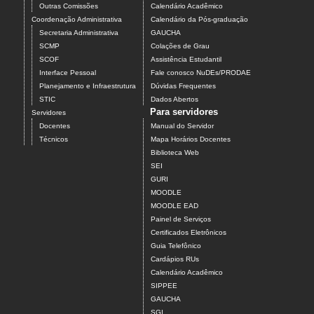
Outras Comissões
Calendário Acadêmico
Coordenação Administrativa
Calendário da Pós-graduação
Secretaria Administrativa
GAUCHA
SCMP
Colações de Grau
SCOF
Assistência Estudantil
Interface Pessoal
Fale conosco NuDEs/PRODAE
Planejamento e Infraestrutura
Dúvidas Frequentes
STIC
Dados Abertos
Para servidores
Servidores
Docentes
Manual do Servidor
Técnicos
Mapa Horários Docentes
Biblioteca Web
SEI
GURI
MOODLE
MOODLE EAD
Painel de Serviços
Certificados Eletrônicos
Guia Telefônico
Cardápios RUs
Calendário Acadêmico
SIPPEE
GAUCHA
SGI