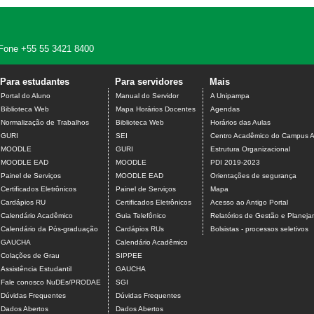
 - Fone +55 55 3421 8400
Para estudantes
Para servidores
Mais
Portal do Aluno
Manual do Servidor
A Unipampa
Biblioteca Web
Mapa Horários Docentes
Agendas
Normalização de Trabalhos
Biblioteca Web
Horários das Aulas
GURI
SEI
Centro Acadêmico do Campus A
MOODLE
GURI
Estrutura Organizacional
MOODLE EAD
MOODLE
PDI 2019-2023
Painel de Serviços
MOODLE EAD
Orientações de segurança
Certificados Eletrônicos
Painel de Serviços
Mapa
Cardápios RU
Certificados Eletrônicos
Acesso ao Antigo Portal
Calendário Acadêmico
Guia Telefônico
Relatórios de Gestão e Planej
Calendário da Pós-graduação
Cardápios RUs
Bolsistas - processos seletivos
GAUCHA
Calendário Acadêmico
Colações de Grau
SIPPEE
Assistência Estudantil
GAUCHA
Fale conosco NuDEs/PRODAE
SGI
Dúvidas Frequentes
Dúvidas Frequentes
Dados Abertos
Dados Abertos