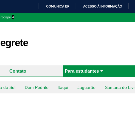
Pular
COMUNICA BR
ACESSO À INFORMAÇÃO
para o
IR
o rodapé
4
conteúdo
PARA
principal
O
CONTEÚDO
egrete
Contato
Para estudantes
a do Sul
Dom Pedrito
Itaqui
Jaguarão
Santana do Liv