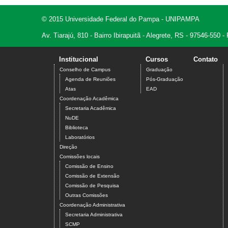
© 2015 Universidade Federal do Pampa - UNIPAMPA
Av. Tiarajú, 810 - Bairro Ibirapuitã - Alegrete, RS - 97546-550
Institucional
Cursos
Contato
Conselho de Campus
Graduação
Agenda de Reuniões
Pós-Graduação
Atas
EAD
Coordenação Acadêmica
Secretaria Acadêmica
NuDE
Biblioteca
Laboratórios
Direção
Comissões locais
Comissão de Ensino
Comissão de Extensão
Comissão de Pesquisa
Outras Comissões
Coordenação Administrativa
Secretaria Administrativa
SCMP