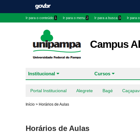
Ir para o conteúdo
1
Ir para o menu
2
Ir para a busca
3
Ir para 
Campus Al
Institucional
Cursos
Portal Institucional
Alegrete
Bagé
Caçapav
Início
>
Horários de Aulas
Horários de Aulas