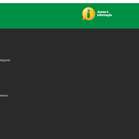
legrete
amento