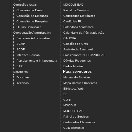
Comissões locais
MOODLE EAD
Comissão de Ensino
Painel de Serviços
Comissão de Extensão
Certificados Eletrônicos
Comissão de Pesquisa
Cardápios RU
Outras Comissões
Calendário Acadêmico
Coordenação Administrativa
Calendário da Pós-graduação
Secretaria Administrativa
GAUCHA
SCMP
Colações de Grau
SCOF
Assistência Estudantil
Interface Pessoal
Fale conosco NuDEs/PRODAE
Planejamento e Infraestrutura
Dúvidas Frequentes
STIC
Dados Abertos
Para servidores
Servidores
Docentes
Manual do Servidor
Técnicos
Mapa Horários Docentes
Biblioteca Web
SEI
GURI
MOODLE
MOODLE EAD
Painel de Serviços
Certificados Eletrônicos
Guia Telefônico