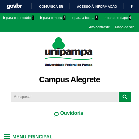
Pular
COMUNICA BR
ACESSO À INFORMAÇÃO
PART
para o
IR
Ir para o conteúdo
1
Ir para o menu
2
Ir para a busca
3
Ir para o rodapé
4
conteúdo
PARA
principal
Alto contraste
Mapa do site
O
CONTEÚDO
Campus Alegrete
Ouvidoria
MENU PRINCIPAL