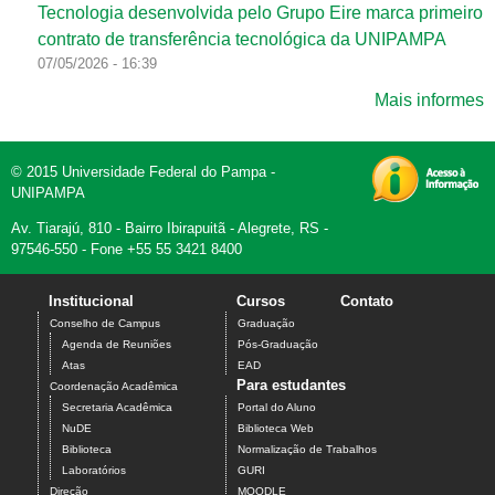
Tecnologia desenvolvida pelo Grupo Eire marca primeiro
contrato de transferência tecnológica da UNIPAMPA
07/05/2026 - 16:39
Mais informes
© 2015 Universidade Federal do Pampa -
UNIPAMPA
Av. Tiarajú, 810 - Bairro Ibirapuitã - Alegrete, RS -
97546-550 - Fone +55 55 3421 8400
Institucional
Cursos
Contato
Conselho de Campus
Graduação
Agenda de Reuniões
Pós-Graduação
Atas
EAD
Para estudantes
Coordenação Acadêmica
Secretaria Acadêmica
Portal do Aluno
NuDE
Biblioteca Web
Biblioteca
Normalização de Trabalhos
Laboratórios
GURI
Direção
MOODLE