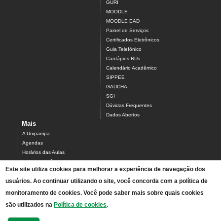
GURI
MOODLE
MOODLE EAD
Painel de Serviços
Certificados Eletrônicos
Guia Telefônico
Cardápios RUs
Calendário Acadêmico
SIPPEE
GAUCHA
SGI
Dúvidas Frequentes
Dados Abertos
Mais
A Unipampa
Agendas
Horários das Aulas
Centro Acadêmico do Campus Alegrete
Este site utiliza cookies para melhorar a experiência de navegação dos
Estrutura Organizacional
usuários. Ao continuar utilizando o site, você concorda com a política de
PDI 2019-2023
Orientações de segurança
monitoramento de cookies. Você pode saber mais sobre quais cookies
Mapa
são utilizados na
Política de cookies
.
Acesso ao Antigo Portal
Relatórios de Gestão e Planejamento