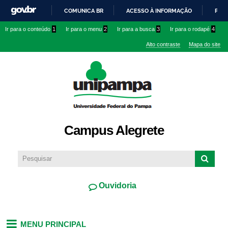
Pular
COMUNICA BR
ACESSO À INFORMAÇÃO
PART
para o
IR
Ir para o conteúdo
1
Ir para o menu
2
Ir para a busca
3
Ir para o rodapé
4
conteúdo
PARA
principal
Alto contraste
Mapa do site
O
CONTEÚDO
Campus Alegrete
Ouvidoria
MENU PRINCIPAL