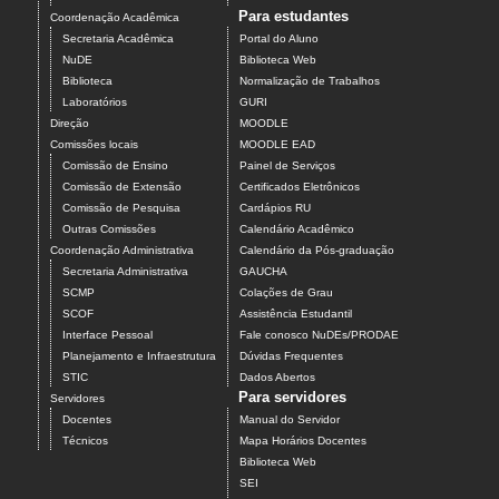
Para estudantes
Coordenação Acadêmica
Secretaria Acadêmica
Portal do Aluno
NuDE
Biblioteca Web
Biblioteca
Normalização de Trabalhos
Laboratórios
GURI
Direção
MOODLE
Comissões locais
MOODLE EAD
Comissão de Ensino
Painel de Serviços
Comissão de Extensão
Certificados Eletrônicos
Comissão de Pesquisa
Cardápios RU
Outras Comissões
Calendário Acadêmico
Coordenação Administrativa
Calendário da Pós-graduação
Secretaria Administrativa
GAUCHA
SCMP
Colações de Grau
SCOF
Assistência Estudantil
Interface Pessoal
Fale conosco NuDEs/PRODAE
Planejamento e Infraestrutura
Dúvidas Frequentes
STIC
Dados Abertos
Para servidores
Servidores
Docentes
Manual do Servidor
Técnicos
Mapa Horários Docentes
Biblioteca Web
SEI