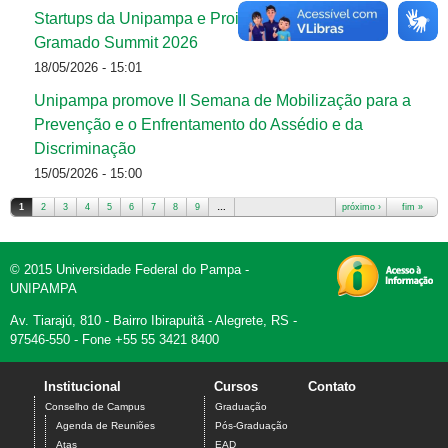
Startups da Unipampa e Proinove participam do
Gramado Summit 2026
18/05/2026 - 15:01
Unipampa promove II Semana de Mobilização para a
Prevenção e o Enfrentamento do Assédio e da
Discriminação
15/05/2026 - 15:00
1
2
3
4
5
6
7
8
9
…
próximo ›
fim »
Páginas
© 2015 Universidade Federal do Pampa -
UNIPAMPA
Av. Tiarajú, 810 - Bairro Ibirapuitã - Alegrete, RS -
97546-550 - Fone +55 55 3421 8400
Institucional
Cursos
Contato
Conselho de Campus
Graduação
Agenda de Reuniões
Pós-Graduação
Atas
EAD