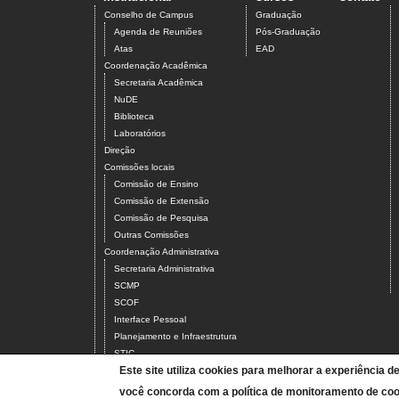
Conselho de Campus
Graduação
Agenda de Reuniões
Pós-Graduação
Atas
EAD
Coordenação Acadêmica
Secretaria Acadêmica
NuDE
Biblioteca
Laboratórios
Direção
Comissões locais
Comissão de Ensino
Comissão de Extensão
Comissão de Pesquisa
Outras Comissões
Coordenação Administrativa
Secretaria Administrativa
SCMP
SCOF
Interface Pessoal
Planejamento e Infraestrutura
STIC
Este site utiliza cookies para melhorar a experiência d
Servidores
Docentes
você concorda com a política de monitoramento de coo