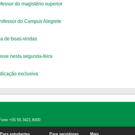
essor do magistério superior
professor do Campus Alegrete
a de boas-vindas
osse nesta segunda-feira
dicação exclusiva
 - Fone +55 55 3421 8400
Para estudantes
Para servidores
Mais