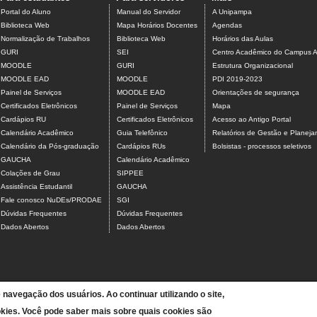
Portal do Aluno
Manual do Servidor
A Unipampa
Biblioteca Web
Mapa Horários Docentes
Agendas
Normalização de Trabalhos
Biblioteca Web
Horários das Aulas
GURI
SEI
Centro Acadêmico do Campus A
MOODLE
GURI
Estrutura Organizacional
MOODLE EAD
MOODLE
PDI 2019-2023
Painel de Serviços
MOODLE EAD
Orientações de segurança
Certificados Eletrônicos
Painel de Serviços
Mapa
Cardápios RU
Certificados Eletrônicos
Acesso ao Antigo Portal
Calendário Acadêmico
Guia Telefônico
Relatórios de Gestão e Planej
Calendário da Pós-graduação
Cardápios RUs
Bolsistas - processos seletivos
GAUCHA
Calendário Acadêmico
Colações de Grau
SIPPEE
Assistência Estudantil
GAUCHA
Fale conosco NuDEs/PRODAE
SGI
Dúvidas Frequentes
Dúvidas Frequentes
Dados Abertos
Dados Abertos
e navegação dos usuários. Ao continuar utilizando o site,
kies. Você pode saber mais sobre quais cookies são