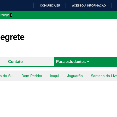
Pular
COMUNICA BR
ACESSO À INFORMAÇÃO
para o
IR
o rodapé
4
conteúdo
PARA
principal
O
CONTEÚDO
egrete
Contato
Para estudantes
a do Sul
Dom Pedrito
Itaqui
Jaguarão
Santana do Liv