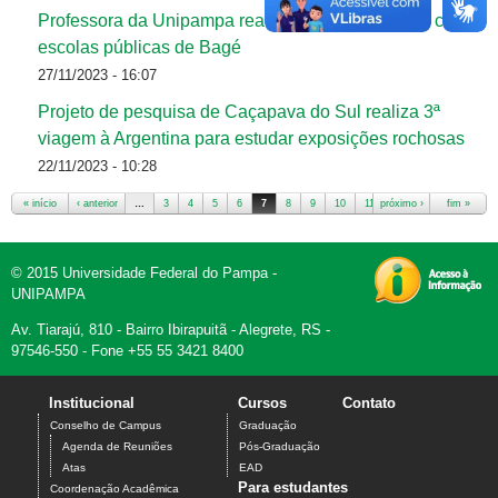
Professora da Unipampa realiza oficinas literárias com
escolas públicas de Bagé
27/11/2023 - 16:07
Projeto de pesquisa de Caçapava do Sul realiza 3ª
viagem à Argentina para estudar exposições rochosas
22/11/2023 - 10:28
« início
‹ anterior
…
3
4
5
6
7
8
9
10
11
próximo ›
…
fim »
Páginas
© 2015 Universidade Federal do Pampa -
UNIPAMPA
Av. Tiarajú, 810 - Bairro Ibirapuitã - Alegrete, RS -
97546-550 - Fone +55 55 3421 8400
Institucional
Cursos
Contato
Conselho de Campus
Graduação
Agenda de Reuniões
Pós-Graduação
Atas
EAD
Para estudantes
Coordenação Acadêmica