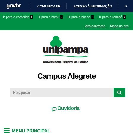
Pular
COMUNICA BR
ACESSO À INFORMAÇÃO
PART
para o
IR
Ir para o conteúdo
1
Ir para o menu
2
Ir para a busca
3
Ir para o rodapé
4
conteúdo
PARA
principal
Alto contraste
Mapa do site
O
CONTEÚDO
Campus Alegrete
Ouvidoria
MENU PRINCIPAL