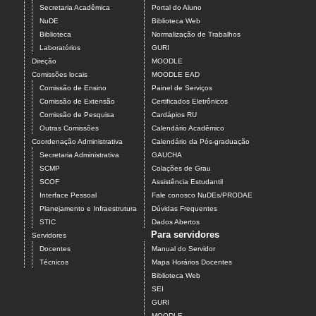
Secretaria Acadêmica
Portal do Aluno
NuDE
Biblioteca Web
Biblioteca
Normalização de Trabalhos
Laboratórios
GURI
Direção
MOODLE
Comissões locais
MOODLE EAD
Comissão de Ensino
Painel de Serviços
Comissão de Extensão
Certificados Eletrônicos
Comissão de Pesquisa
Cardápios RU
Outras Comissões
Calendário Acadêmico
Coordenação Administrativa
Calendário da Pós-graduação
Secretaria Administrativa
GAUCHA
SCMP
Colações de Grau
SCOF
Assistência Estudantil
Interface Pessoal
Fale conosco NuDEs/PRODAE
Planejamento e Infraestrutura
Dúvidas Frequentes
STIC
Dados Abertos
Para servidores
Servidores
Docentes
Manual do Servidor
Técnicos
Mapa Horários Docentes
Biblioteca Web
SEI
GURI
MOODLE