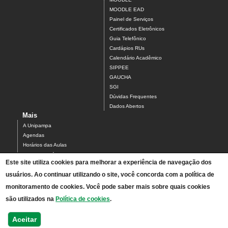
MOODLE EAD
Painel de Serviços
Certificados Eletrônicos
Guia Telefônico
Cardápios RUs
Calendário Acadêmico
SIPPEE
GAUCHA
SGI
Dúvidas Frequentes
Dados Abertos
Mais
A Unipampa
Agendas
Horários das Aulas
Centro Acadêmico do Campus Alegrete
Este site utiliza cookies para melhorar a experiência de navegação dos
Estrutura Organizacional
usuários. Ao continuar utilizando o site, você concorda com a política de
PDI 2019-2023
Orientações de segurança
monitoramento de cookies. Você pode saber mais sobre quais cookies
Mapa
são utilizados na
Política de cookies
.
Acesso ao Antigo Portal
Relatórios de Gestão e Planejamento
Aceitar
Bolsistas - processos seletivos