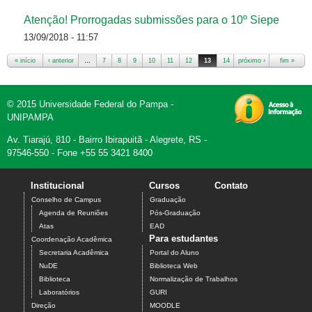
Atenção! Prorrogadas submissões para o 10º Siepe
13/09/2018 - 11:57
« início
‹ anterior
…
7
8
9
10
11
12
13
14
próximo ›
15
fim »
Páginas
© 2015 Universidade Federal do Pampa -
UNIPAMPA
Av. Tiarajú, 810 - Bairro Ibirapuitã - Alegrete, RS -
97546-550 - Fone +55 55 3421 8400
Institucional
Cursos
Contato
Conselho de Campus
Graduação
Agenda de Reuniões
Pós-Graduação
Atas
EAD
Para estudantes
Coordenação Acadêmica
Secretaria Acadêmica
Portal do Aluno
NuDE
Biblioteca Web
Biblioteca
Normalização de Trabalhos
Laboratórios
GURI
Direção
MOODLE