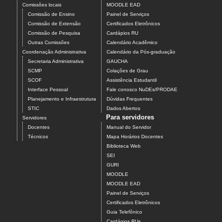
Comissões locais
MOODLE EAD
Comissão de Ensino
Painel de Serviços
Comissão de Extensão
Certificados Eletrônicos
Comissão de Pesquisa
Cardápios RU
Outras Comissões
Calendário Acadêmico
Coordenação Administrativa
Calendário da Pós-graduação
Secretaria Administrativa
GAUCHA
SCMP
Colações de Grau
SCOF
Assistência Estudantil
Interface Pessoal
Fale conosco NuDEs/PRODAE
Planejamento e Infraestrutura
Dúvidas Frequentes
STIC
Dados Abertos
Para servidores
Servidores
Docentes
Manual do Servidor
Técnicos
Mapa Horários Docentes
Biblioteca Web
SEI
GURI
MOODLE
MOODLE EAD
Painel de Serviços
Certificados Eletrônicos
Guia Telefônico
Cardápios RUs