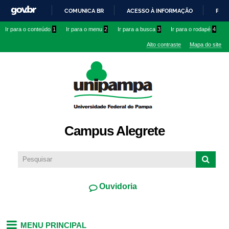
Pular
COMUNICA BR
ACESSO À INFORMAÇÃO
PART
para o
IR
Ir para o conteúdo
1
Ir para o menu
2
Ir para a busca
3
Ir para o rodapé
4
conteúdo
PARA
principal
Alto contraste
Mapa do site
O
CONTEÚDO
Campus Alegrete
Ouvidoria
MENU PRINCIPAL