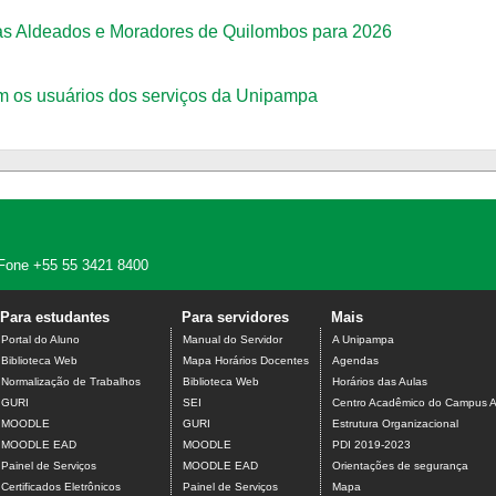
as Aldeados e Moradores de Quilombos para 2026
om os usuários dos serviços da Unipampa
 - Fone +55 55 3421 8400
Para estudantes
Para servidores
Mais
Portal do Aluno
Manual do Servidor
A Unipampa
Biblioteca Web
Mapa Horários Docentes
Agendas
Normalização de Trabalhos
Biblioteca Web
Horários das Aulas
GURI
SEI
Centro Acadêmico do Campus A
MOODLE
GURI
Estrutura Organizacional
MOODLE EAD
MOODLE
PDI 2019-2023
Painel de Serviços
MOODLE EAD
Orientações de segurança
Certificados Eletrônicos
Painel de Serviços
Mapa