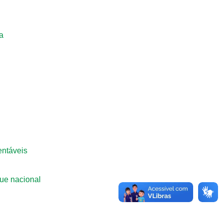
a
entáveis
ue nacional