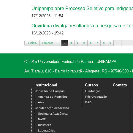
Unipampa abre Processo Seletivo para Indígen
17/12/2025 - 11:54
Ouvidoria divulga resultados da pesquisa de c
16/12/2025 - 15:42
« início
‹ anterior
1
2
3
4
5
6
7
8
9
…
Páginas
© 2015 Universidade Federal do Pampa - UNIPAMPA
Av. Tiarajú, 810 - Bairro Ibirapuitã - Alegrete, RS - 97546-550
Institucional
Cursos
Contato
Conselho de Campus
Graduação
Agenda de Reuniões
Pós-Graduação
Atas
EAD
Coordenação Acadêmica
Secretaria Acadêmica
NuDE
Biblioteca
Laboratórios