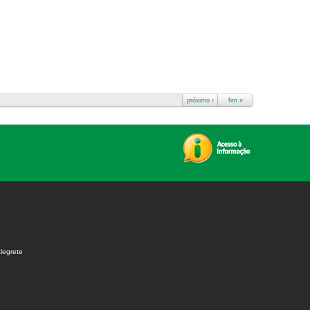
próximo ›
fim »
legrete