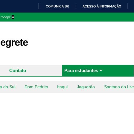
Pular
COMUNICA BR
ACESSO À INFORMAÇÃO
para o
IR
o rodapé
4
conteúdo
PARA
principal
O
CONTEÚDO
egrete
Contato
Para estudantes
a do Sul
Dom Pedrito
Itaqui
Jaguarão
Santana do Liv