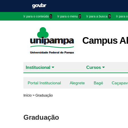
Ir para o conteúdo
1
Ir para o menu
2
Ir para a busca
3
Ir para 
Campus Al
Institucional
Cursos
Portal Institucional
Alegrete
Bagé
Caçapav
Início
>
Graduação
Graduação