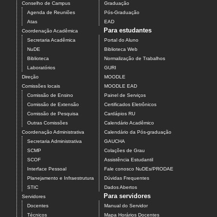
Conselho de Campus
Graduação
Agenda de Reuniões
Pós-Graduação
Atas
EAD
Para estudantes
Coordenação Acadêmica
Secretaria Acadêmica
Portal do Aluno
NuDE
Biblioteca Web
Biblioteca
Normalização de Trabalhos
Laboratórios
GURI
Direção
MOODLE
Comissões locais
MOODLE EAD
Comissão de Ensino
Painel de Serviços
Comissão de Extensão
Certificados Eletrônicos
Comissão de Pesquisa
Cardápios RU
Outras Comissões
Calendário Acadêmico
Coordenação Administrativa
Calendário da Pós-graduação
Secretaria Administrativa
GAUCHA
SCMP
Colações de Grau
SCOF
Assistência Estudantil
Interface Pessoal
Fale conosco NuDEs/PRODAE
Planejamento e Infraestrutura
Dúvidas Frequentes
STIC
Dados Abertos
Para servidores
Servidores
Docentes
Manual do Servidor
Técnicos
Mapa Horários Docentes