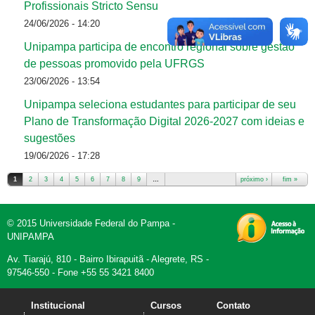
Profissionais Stricto Sensu
24/06/2026 - 14:20
Unipampa participa de encontro regional sobre gestão
de pessoas promovido pela UFRGS
23/06/2026 - 13:54
Unipampa seleciona estudantes para participar de seu
Plano de Transformação Digital 2026-2027 com ideias e
sugestões
19/06/2026 - 17:28
1
2
3
4
5
6
7
8
9
…
próximo ›
fim »
Páginas
© 2015 Universidade Federal do Pampa -
UNIPAMPA
Av. Tiarajú, 810 - Bairro Ibirapuitã - Alegrete, RS -
97546-550 - Fone +55 55 3421 8400
Institucional
Cursos
Contato