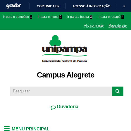
Pular
COMUNICA BR
ACESSO À INFORMAÇÃO
PART
para o
IR
Ir para o conteúdo
1
Ir para o menu
2
Ir para a busca
3
Ir para o rodapé
4
conteúdo
PARA
principal
Alto contraste
Mapa do site
O
CONTEÚDO
Campus Alegrete
Ouvidoria
MENU PRINCIPAL