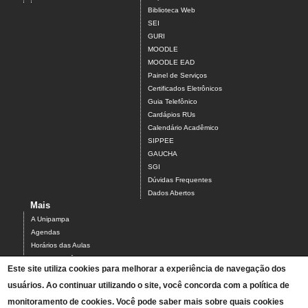
Biblioteca Web
SEI
GURI
MOODLE
MOODLE EAD
Painel de Serviços
Certificados Eletrônicos
Guia Telefônico
Cardápios RUs
Calendário Acadêmico
SIPPEE
GAUCHA
SGI
Dúvidas Frequentes
Dados Abertos
Mais
A Unipampa
Agendas
Horários das Aulas
Centro Acadêmico do Campus Alegrete
Este site utiliza cookies para melhorar a experiência de navegação dos
Estrutura Organizacional
usuários. Ao continuar utilizando o site, você concorda com a política de
PDI 2019-2023
Orientações de segurança
monitoramento de cookies. Você pode saber mais sobre quais cookies